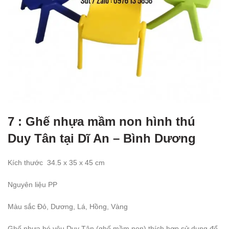
7 : Ghế nhựa mầm non hình thú
Duy Tân tại Dĩ An – Bình Dương
Kích thước
34.5
x 35 x 45 cm
Nguyên liệu PP
Màu sắc
Đỏ
, Dương, Lá, Hồng, Vàng
Ghế nhựa bé yêu Duy Tân (ghế mầm non) thích hợp sử dụng để