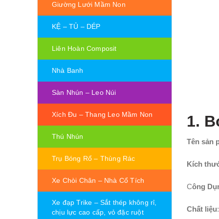
Giường Lưới Mầm Non
KỆ – TỦ – DÉP
Liên Hoàn Composit
Nhà Banh
Sàn Nhún – Leo Núi
Xích Đu – Thang Leo Mầm Non
1. B
Thú Nhún
Tên sản 
Trụ Bóng Rổ – Thùng Rác
Kích thư
Xe Chòi Chân – Nhà Cổ Tích
C
ông Dụ
Xe đạp Trike – Sắt thép không rỉ,
Chất liệu
chịu lực cao cấp, vỏ đặc ruột