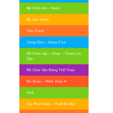
Bể Chơi Cát – Nước
Bộ Liên Hoàn
Cầu Trượt
Cung Chui – Hang Chui
Đồ Chơi Lắp – Ghép – Thảm Lót
Sàn
Đồ Chơi Vận Động Thể Thao
Đu Quay – Mâm Xoay
Ghế
Giá Phơi Khăn – Thiết Bị Bếp