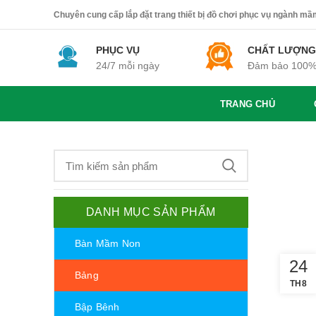
Chuyên cung cấp lắp đặt trang thiết bị đồ chơi phục vụ ngành mầm 
PHỤC VỤ
CHẤT LƯỢNG
24/7 mỗi ngày
Đảm bảo 100
TRANG CHỦ
DANH MỤC SẢN PHẨM
Bàn Mầm Non
24
Bảng
TH8
Bập Bênh