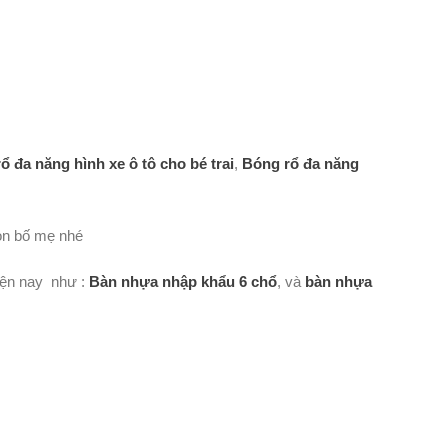
ổ đa năng hình xe ô tô cho bé trai
,
Bóng rổ đa năng
n bố mẹ nhé
hiện nay như :
Bàn nhựa nhập khẩu 6 chổ
, và
bàn nhựa