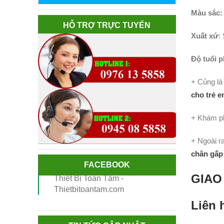
Màu sắc
HỖ TRỢ TRỰC TUYẾN
Xuất xứ
:
Độ tuổi 
+ Củng là
cho trẻ 
+ Khám p
+ Ngoài r
chân gấp
FACEBOOK
GIAO
Thiết Bị Toàn Tâm -
Thietbitoantam.com
Liên 