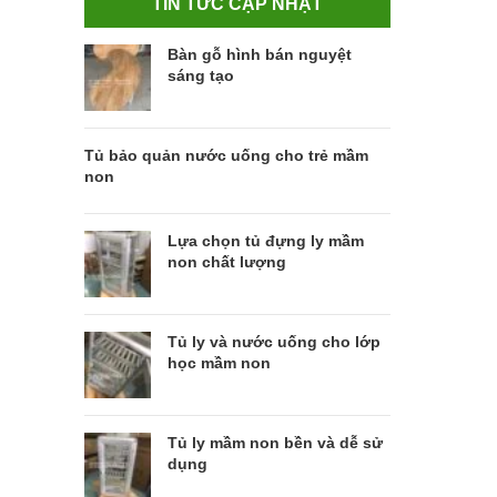
TIN TỨC CẬP NHẬT
Bàn gỗ hình bán nguyệt
sáng tạo
Tủ bảo quản nước uống cho trẻ mầm
non
Lựa chọn tủ đựng ly mầm
non chất lượng
Tủ ly và nước uống cho lớp
học mầm non
Tủ ly mầm non bền và dễ sử
dụng