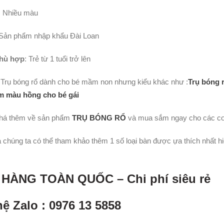
:
Nhiều màu
 Sản phẩm nhập khẩu Đài Loan
phù hợp
: Trẻ từ 1 tuổi trở lên
 Trụ bóng rổ dành cho bé mầm non nhưng kiểu khác như :
Trụ bóng r
em màu hồng cho bé gái
há thêm về sản phẩm
TRỤ BÓNG RỔ
và mua sắm ngay cho các co
a chúng ta có thể tham khảo thêm 1 số loại bàn được ựa thích nhất 
 HÀNG TOÀN QUỐ
C – Chi phí siêu rẻ
hệ Zalo : 0976 13 5858