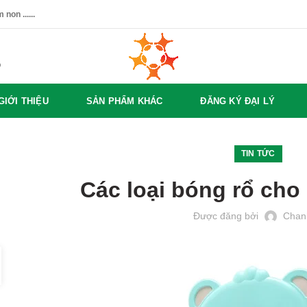
non ......
%
GIỚI THIỆU
SẢN PHẨM KHÁC
ĐĂNG KÝ ĐẠI LÝ
TIN TỨC
Các loại bóng rổ ch
Được đăng bởi
Chan