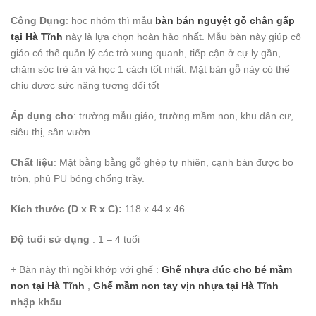
Công Dụng
: học nhóm thì mẫu
bàn bán nguyệt gỗ chân gấp
tại Hà Tĩnh
này là lựa chọn hoàn hảo nhất. Mẫu bàn này giúp cô
giáo có thể quản lý các trò xung quanh, tiếp cận ở cự ly gần,
chăm sóc trẻ ăn và học 1 cách tốt nhất. Mặt bàn gỗ này có thể
chịu được sức nặng tương đối tốt
Áp dụng cho
: trường mẫu giáo, trường mầm non, khu dân cư,
siêu thị, sân vườn.
Chất liệu
: Mặt bằng bằng gỗ ghép tự nhiên, cạnh bàn được bo
tròn, phủ PU bóng chống trầy.
Kích thước (D x R x C):
118 x 44 x 46
Độ tuổi sử dụng
: 1 – 4 tuổi
+ Bàn này thì ngồi khớp với ghế :
Ghế nhựa đúc cho bé mầm
non tại Hà Tĩnh
,
Ghế mầm non tay vịn nhựa
tại Hà Tĩnh
nhập khẩu