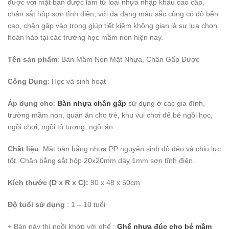
được với mặt bàn được làm từ loại nhựa nhập khẩu cao cấp,
chân sắt hộp sơn tĩnh điện, với đa dạng màu sắc cùng có độ bền
cao, chân gập vào trong giúp tiết kiệm không gian là sự lựa chọn
hoàn hảo tại các trường học mầm non hiện nay.
Tên sản phẩm
: Bàn Mầm Non Mặt Nhựa, Chân Gấp Được
Công Dụng
: Học và sinh hoạt
Áp dụng cho
:
Bàn nhựa chân gấp
sử dụng ở các gia đình,
trường mầm non, quán ăn cho trẻ, khu vui chơi để bé ngồi học,
ngồi chơi, ngồi tô tượng, ngồi ăn
Chất liệu
: Mặt bàn bằng nhựa PP nguyên sinh độ dẻo và chịu lực
tốt. Chân bằng sắt hộp 20x20mm dày 1mm sơn tĩnh điện.
Kích thước (D x R x C):
90 x 48 x 50cm
Độ tuổi sử dụng
: 1 – 10 tuổi
+ Bàn này thì ngồi khớp với ghế :
Ghế nhựa đúc cho bé mầm