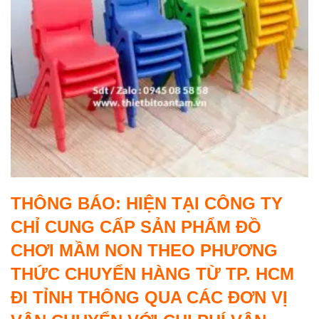
THÔNG BÁO: HIỆN TẠI CÔNG TY
CHỈ CUNG CẤP SẢN PHẨM ĐỒ
CHƠI MẦM NON THEO PHƯƠNG
THỨC CHUYỂN HÀNG TỪ TP. HCM
ĐI TỈNH THÔNG QUA CÁC ĐƠN VỊ