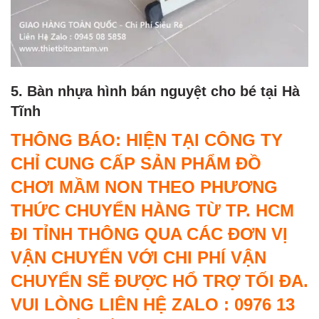
5. Bàn nhựa hình bán nguyệt cho bé tại Hà
Tĩnh
THÔNG BÁO: HIỆN TẠI CÔNG TY
CHỈ CUNG CẤP SẢN PHẨM ĐỒ
CHƠI MẦM NON THEO PHƯƠNG
THỨC CHUYỂN HÀNG TỪ TP. HCM
ĐI TỈNH THÔNG QUA CÁC ĐƠN VỊ
VẬN CHUYỂN VỚI CHI PHÍ VẬN
CHUYỂN SẼ ĐƯỢC HỔ TRỢ TỐI ĐA.
VUI LÒNG LIÊN HỆ ZALO : 0976 13