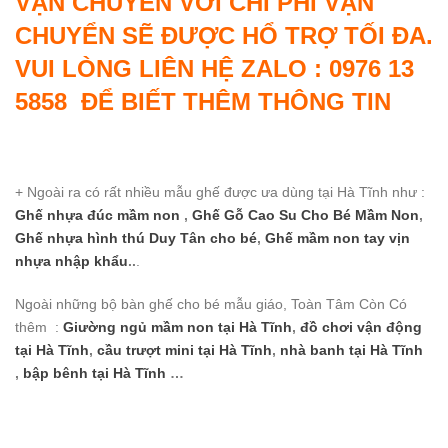
VẬN CHUYỂN VỚI CHI PHÍ VẬN
CHUYỂN SẼ ĐƯỢC HỔ TRỢ TỐI ĐA.
VUI LÒNG LIÊN HỆ ZALO : 0976 13
5858 ĐỂ BIẾT THÊM THÔNG TIN
+ Ngoài ra có rất nhiều mẫu ghế được ưa dùng tại Hà Tĩnh như :
Ghế nhựa đúc mầm non
,
Ghế Gỗ Cao Su Cho Bé Mầm Non
,
Ghế nhựa hình thú Duy Tân cho bé
,
Ghế mầm non tay vịn
nhựa nhập khẩu
..
.
Ngoài những bộ bàn ghế cho bé mẫu giáo, Toàn Tâm Còn Có
thêm :
Giường ngủ mầm non
tại Hà Tĩnh
,
đồ chơi vận động
tại Hà Tĩnh
,
cầu trượt mini
tại Hà Tĩnh
,
nhà banh
tại Hà Tĩnh
,
bập bênh
tại Hà Tĩnh
…