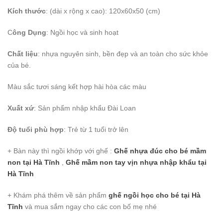
Kích thước
: (dài x rộng x cao): 120x60x50 (cm)
C
ông Dụng
: Ngồi học và sinh hoạt
Chất liệu
: nhựa nguyên sinh, bền đẹp và an toàn cho sức khỏe
của bé.
Màu sắc tươi sáng kết hợp hài hòa các màu
Xuất xứ
: Sản phẩm nhập khẩu Đài Loan
Độ tuổi phù hợp
: Trẻ từ 1 tuổi trở lên
+ Bàn này thì ngồi khớp với ghế :
Ghế nhựa đúc cho bé mầm
non
tại Hà Tĩnh
,
Ghế mầm non tay vịn nhựa nhập khẩu
tại
Hà Tĩnh
+ Khám phá thêm về sản phẩm
ghế ngồi học cho bé
tại Hà
Tĩnh
và mua sắm ngay cho các con bố mẹ nhé