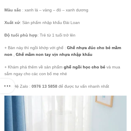
Màu sắc
: xanh lá – vàng – đỏ – xanh dương
Xuất xứ
: Sản phẩm nhập khẩu Đài Loan
Độ tuổi phù hợp
: Trẻ từ 1 tuổi trở lên
+ Bàn này thì ngồi khớp với ghế :
Ghế nhựa đúc cho bé mầm
non
,
Ghế mầm non tay vịn nhựa nhập khẩu
+ Khám phá thêm về sản phẩm
ghế ngồi học cho bé
và mua
sắm ngay cho các con bố mẹ nhé
Liên Hệ Zalo :
0976 13 5858
để được tư vấn nhanh nhất