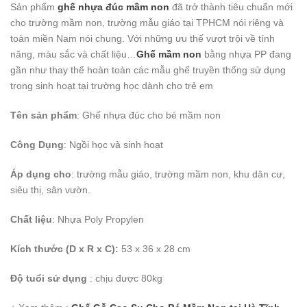
Sản phẩm
ghế nhựa đúc mầm non
đã trở thành tiêu chuẩn mới
cho trường mầm non, trường mẫu giáo tại TPHCM nói riêng và
toàn miền Nam nói chung. Với những ưu thế vượt trội về tính
năng, màu sắc và chất liệu…
Ghế mầm non
bằng nhựa PP đang
gần như thay thế hoàn toàn các mẫu ghế truyền thống sử dụng
trong sinh hoạt tại trường học dành cho trẻ em
Tên sản phẩm
: Ghế nhựa đúc cho bé mầm non
Công Dụng
: Ngồi học và sinh hoạt
Áp dụng cho
: trường mẫu giáo, trường mầm non, khu dân cư,
siêu thị, sân vườn.
Chất liệu
: Nhựa Poly Propylen
Kích thước (D x R x C):
53 x 36 x 28 cm
Độ tuổi sử dụng
: chịu được 80kg