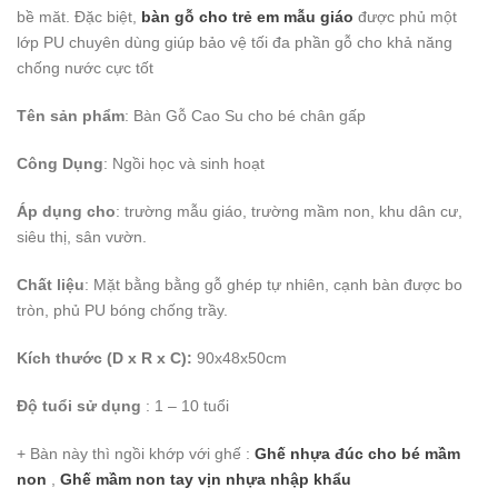
bề măt. Đặc biệt,
bàn gỗ cho trẻ em mẫu giáo
được phủ một
lớp PU chuyên dùng giúp bảo vệ tối đa phần gỗ cho khả năng
chống nước cực tốt
Tên sản phẩm
: Bàn Gỗ Cao Su cho bé chân gấp
Công Dụng
: Ngồi học và sinh hoạt
Áp dụng cho
: trường mẫu giáo, trường mầm non, khu dân cư,
siêu thị, sân vườn.
Chất liệu
: Mặt bằng bằng gỗ ghép tự nhiên, cạnh bàn được bo
tròn, phủ PU bóng chống trầy.
Kích thước (D x R x C):
90x48x50cm
Độ tuổi sử dụng
: 1 – 10 tuổi
+ Bàn này thì ngồi khớp với ghế :
Ghế nhựa đúc cho bé mầm
non
,
Ghế mầm non tay vịn nhựa nhập khẩu