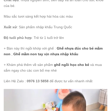
Chất liệu
: nhựa nguyên sinh, bền đẹp và an toàn cho sức khỏe
của bé.
Màu sắc tươi sáng kết hợp hài hòa các màu
Xuất xứ
: Sản phẩm nhập khẩu Trung Quốc
Độ tuổi phù hợp
: Trẻ từ 1 tuổi trở lên
+ Bàn này thì ngồi khớp với ghế :
Ghế nhựa đúc cho bé mầm
non
,
Ghế mầm non tay vịn nhựa nhập khẩu
+ Khám phá thêm về sản phẩm
ghế ngồi học cho bé
và mua
sắm ngay cho các con bố mẹ nhé
Liên Hệ Zalo :
0976 13 5858
để được tư vấn nhanh nhất