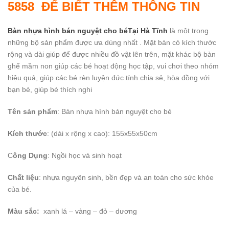
5858 ĐỂ BIẾT THÊM THÔNG TIN
Bàn nhựa hình bán nguyệt cho béTại Hà Tĩnh
là một trong
những bộ sản phẩm được ưa dùng nhất . Mặt bàn có kích thước
rộng và dài giúp để được nhiều đồ vật lên trên, mặt khác bộ bàn
ghế mầm non giúp các bé hoạt động học tập, vui chơi theo nhóm
hiệu quả, giúp các bé rèn luyện đức tính chia sẻ, hòa đồng với
bạn bè, giúp bé thích nghi
Tên sản phẩm
: Bàn nhựa hình bán nguyệt cho bé
Kích thước
: (dài x rộng x cao): 155x55x50cm
C
ông Dụng
: Ngồi học và sinh hoạt
Chất liệu
: nhựa nguyên sinh, bền đẹp và an toàn cho sức khỏe
của bé.
Màu sắc:
xanh lá – vàng – đỏ – dương