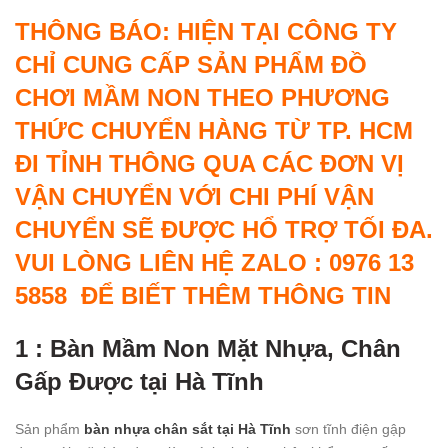
THÔNG BÁO: HIỆN TẠI CÔNG TY
CHỈ CUNG CẤP SẢN PHẨM ĐỒ
CHƠI MẦM NON THEO PHƯƠNG
THỨC CHUYỂN HÀNG TỪ TP. HCM
ĐI TỈNH THÔNG QUA CÁC ĐƠN VỊ
VẬN CHUYỂN VỚI CHI PHÍ VẬN
CHUYỂN SẼ ĐƯỢC HỔ TRỢ TỐI ĐA.
VUI LÒNG LIÊN HỆ ZALO : 0976 13
5858 ĐỂ BIẾT THÊM THÔNG TIN
1 : Bàn Mầm Non Mặt Nhựa, Chân
Gấp Được tại Hà Tĩnh
Sản phẩm
bàn nhựa chân sắt tại Hà Tĩnh
sơn tĩnh điện gập