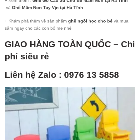
+ Xem thêm :
Ghế Gỗ Cao Su Cho Bé Mầm Non
tại Hà Tĩnh
và
Ghế Mầm Non Tay Vịn
tại Hà Tĩnh
+ Khám phá thêm về sản phẩm
ghế ngồi học cho bé
và mua
sắm ngay cho các con bố mẹ nhé
GIAO HÀNG TOÀN QUỐ
C – Chi
phí siêu rẻ
Liên hệ Zalo : 0976 13 5858