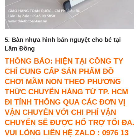
5. Bàn nhựa hình bán nguyệt cho bé tại
Lâm Đồng
THÔNG BÁO: HIỆN TẠI CÔNG TY
CHỈ CUNG CẤP SẢN PHẨM ĐỒ
CHƠI MẦM NON THEO PHƯƠNG
THỨC CHUYỂN HÀNG TỪ TP. HCM
ĐI TỈNH THÔNG QUA CÁC ĐƠN VỊ
VẬN CHUYỂN VỚI CHI PHÍ VẬN
CHUYỂN SẼ ĐƯỢC HỔ TRỢ TỐI ĐA.
VUI LÒNG LIÊN HỆ ZALO : 0976 13