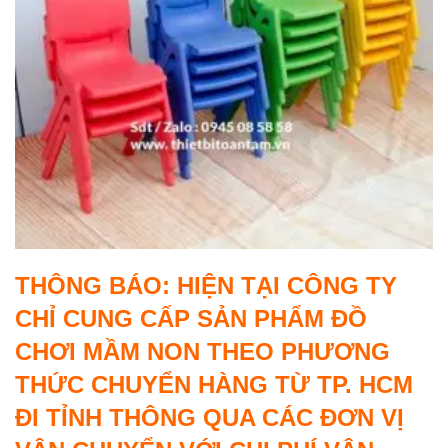
THÔNG BÁO: HIỆN TẠI CÔNG TY
CHỈ CUNG CẤP SẢN PHẨM ĐỒ
CHƠI MẦM NON THEO PHƯƠNG
THỨC CHUYỂN HÀNG TỪ TP. HCM
ĐI TỈNH THÔNG QUA CÁC ĐƠN VỊ