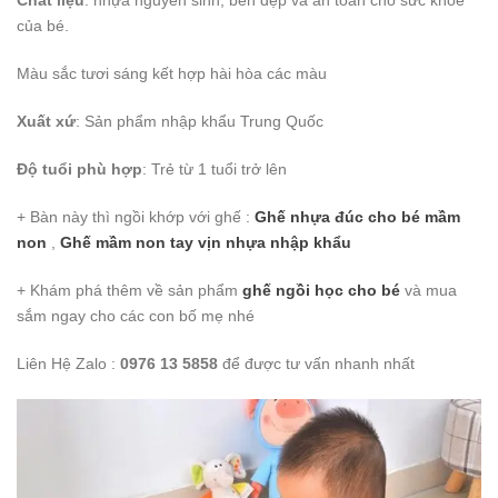
Chất liệu
: nhựa nguyên sinh, bền đẹp và an toàn cho sức khỏe
của bé.
Màu sắc tươi sáng kết hợp hài hòa các màu
Xuất xứ
: Sản phẩm nhập khẩu Trung Quốc
Độ tuổi phù hợp
: Trẻ từ 1 tuổi trở lên
+ Bàn này thì ngồi khớp với ghế :
Ghế nhựa đúc cho bé mầm
non
,
Ghế mầm non tay vịn nhựa nhập khẩu
+ Khám phá thêm về sản phẩm
ghế ngồi học cho bé
và mua
sắm ngay cho các con bố mẹ nhé
Liên Hệ Zalo :
0976 13 5858
để được tư vấn nhanh nhất