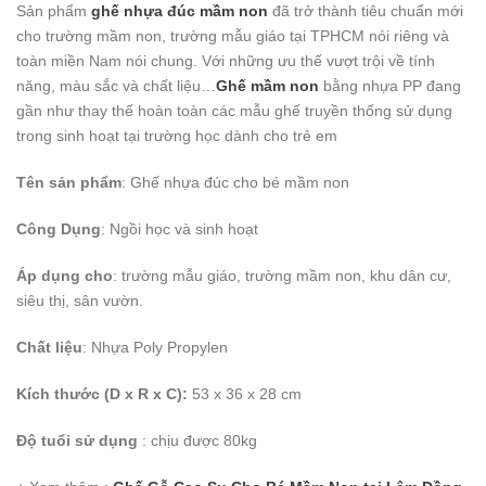
Sản phẩm
ghế nhựa đúc mầm non
đã trở thành tiêu chuẩn mới
cho trường mầm non, trường mẫu giáo tại TPHCM nói riêng và
toàn miền Nam nói chung. Với những ưu thế vượt trội về tính
năng, màu sắc và chất liệu…
Ghế mầm non
bằng nhựa PP đang
gần như thay thế hoàn toàn các mẫu ghế truyền thống sử dụng
trong sinh hoạt tại trường học dành cho trẻ em
Tên sản phẩm
: Ghế nhựa đúc cho bé mầm non
Công Dụng
: Ngồi học và sinh hoạt
Áp dụng cho
: trường mẫu giáo, trường mầm non, khu dân cư,
siêu thị, sân vườn.
Chất liệu
: Nhựa Poly Propylen
Kích thước (D x R x C):
53 x 36 x 28 cm
Độ tuổi sử dụng
: chịu được 80kg