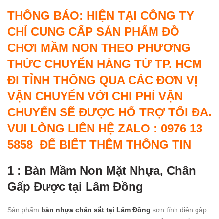
THÔNG BÁO: HIỆN TẠI CÔNG TY
CHỈ CUNG CẤP SẢN PHẨM ĐỒ
CHƠI MẦM NON THEO PHƯƠNG
THỨC CHUYỂN HÀNG TỪ TP. HCM
ĐI TỈNH THÔNG QUA CÁC ĐƠN VỊ
VẬN CHUYỂN VỚI CHI PHÍ VẬN
CHUYỂN SẼ ĐƯỢC HỔ TRỢ TỐI ĐA.
VUI LÒNG LIÊN HỆ ZALO : 0976 13
5858 ĐỂ BIẾT THÊM THÔNG TIN
1 : Bàn Mầm Non Mặt Nhựa, Chân
Gấp Được tại Lâm Đồng
Sản phẩm
bàn nhựa chân sắt tại Lâm Đồng
sơn tĩnh điện gập