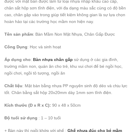
được với mặt bàn được làm từ loại nhựa nhập khẩu cao cấp,
chân sắt hộp sơn tĩnh điện, với đa dạng màu sắc cùng có độ bền
cao, chân gập vào trong giúp tiết kiệm không gian là sự lựa chọn
hoàn hảo tại các trường học mầm non hiện nay.
Tên sản phẩm
: Bàn Mầm Non Mặt Nhựa, Chân Gấp Được
Công Dụng
: Học và sinh hoạt
Áp dụng cho
:
Bàn nhựa chân gấp
sử dụng ở các gia đình,
trường mầm non, quán ăn cho trẻ, khu vui chơi để bé ngồi học,
ngồi chơi, ngồi tô tượng, ngồi ăn
Chất liệu
: Mặt bàn bằng nhựa PP nguyên sinh độ dẻo và chịu lực
tốt. Chân bằng sắt hộp 20x20mm dày 1mm sơn tĩnh điện.
Kích thước (D x R x C):
90 x 48 x 50cm
Độ tuổi sử dụng
: 1 – 10 tuổi
+ Bàn này thì ngồi khớp với ghế :
Ghế nhựa đúc cho bé mầm