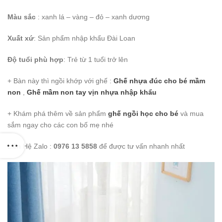
Màu sắc
: xanh lá – vàng – đỏ – xanh dương
Xuất xứ
: Sản phẩm nhập khẩu Đài Loan
Độ tuổi phù hợp
: Trẻ từ 1 tuổi trở lên
+ Bàn này thì ngồi khớp với ghế :
Ghế nhựa đúc cho bé mầm
non
,
Ghế mầm non tay vịn nhựa nhập khẩu
+ Khám phá thêm về sản phẩm
ghế ngồi học cho bé
và mua
sắm ngay cho các con bố mẹ nhé
Liên Hệ Zalo :
0976 13 5858
để được tư vấn nhanh nhất