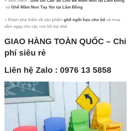
+ Xem thêm :
Ghế Gỗ Cao Su Cho Bé Mầm Non
tại Lâm Đồng
và
Ghế Mầm Non Tay Vịn
tại Lâm Đồng
+ Khám phá thêm về sản phẩm
ghế ngồi học cho bé
và mua
sắm ngay cho các con bố mẹ nhé
GIAO HÀNG TOÀN QUỐ
C – Chi
phí siêu rẻ
Liên hệ Zalo : 0976 13 5858