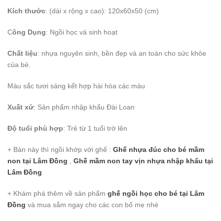
Kích thước
: (dài x rộng x cao): 120x60x50 (cm)
C
ông Dụng
: Ngồi học và sinh hoạt
Chất liệu
: nhựa nguyên sinh, bền đẹp và an toàn cho sức khỏe
của bé.
Màu sắc tươi sáng kết hợp hài hòa các màu
Xuất xứ
: Sản phẩm nhập khẩu Đài Loan
Độ tuổi phù hợp
: Trẻ từ 1 tuổi trở lên
+ Bàn này thì ngồi khớp với ghế :
Ghế nhựa đúc cho bé mầm
non
tại Lâm Đồng
,
Ghế mầm non tay vịn nhựa nhập khẩu
tại
Lâm Đồng
+ Khám phá thêm về sản phẩm
ghế ngồi học cho bé
tại Lâm
Đồng
và mua sắm ngay cho các con bố mẹ nhé