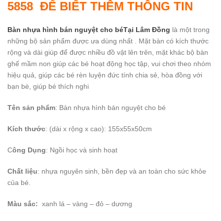
5858 ĐỂ BIẾT THÊM THÔNG TIN
Bàn nhựa hình bán nguyệt cho béTại Lâm Đồng
là một trong
những bộ sản phẩm được ưa dùng nhất . Mặt bàn có kích thước
rộng và dài giúp để được nhiều đồ vật lên trên, mặt khác bộ bàn
ghế mầm non giúp các bé hoạt động học tập, vui chơi theo nhóm
hiệu quả, giúp các bé rèn luyện đức tính chia sẻ, hòa đồng với
bạn bè, giúp bé thích nghi
Tên sản phẩm
: Bàn nhựa hình bán nguyệt cho bé
Kích thước
: (dài x rộng x cao): 155x55x50cm
C
ông Dụng
: Ngồi học và sinh hoạt
Chất liệu
: nhựa nguyên sinh, bền đẹp và an toàn cho sức khỏe
của bé.
Màu sắc:
xanh lá – vàng – đỏ – dương