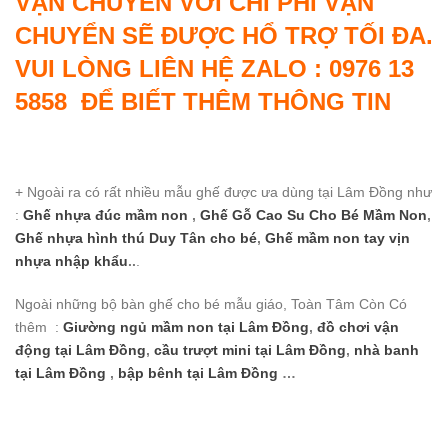
VẬN CHUYỂN VỚI CHI PHÍ VẬN
CHUYỂN SẼ ĐƯỢC HỔ TRỢ TỐI ĐA.
VUI LÒNG LIÊN HỆ ZALO : 0976 13
5858 ĐỂ BIẾT THÊM THÔNG TIN
+ Ngoài ra có rất nhiều mẫu ghế được ưa dùng tại Lâm Đồng như
:
Ghế nhựa đúc mầm non
,
Ghế Gỗ Cao Su Cho Bé Mầm Non
,
Ghế nhựa hình thú Duy Tân cho bé
,
Ghế mầm non tay vịn
nhựa nhập khẩu
..
.
Ngoài những bộ bàn ghế cho bé mẫu giáo, Toàn Tâm Còn Có
thêm :
Giường ngủ mầm non
tại Lâm Đồng
,
đồ chơi vận
động
tại Lâm Đồng
,
cầu trượt mini
tại Lâm Đồng
,
nhà banh
tại Lâm Đồng
,
bập bênh
tại Lâm Đồng
…