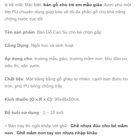
lý bề măt. Đặc biệt,
bàn gỗ cho trẻ em mẫu giáo
được phủ một
lớp PU chuyên dùng giúp bảo vệ tối đa phần gỗ cho khả năng
chống nước cực tốt
Tên sản phẩm
: Bàn Gỗ Cao Su cho bé chân gấp
Công Dụng
: Ngồi học và sinh hoạt
Áp dụng cho
: trường mẫu giáo, trường mầm non, khu dân cư,
siêu thị, sân vườn.
Chất liệu
: Mặt bằng bằng gỗ ghép tự nhiên, cạnh bàn được bo
tròn, phủ PU bóng chống trầy.
Kích thước (D x R x C):
90x48x50cm
Độ tuổi sử dụng
: 1 – 10 tuổi
+ Bàn này thì ngồi khớp với ghế :
Ghế nhựa đúc cho bé mầm
non
,
Ghế mầm non tay vịn nhựa nhập khẩu