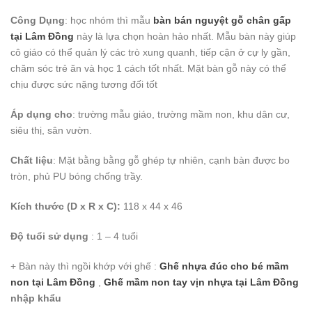
Công Dụng
: học nhóm thì mẫu
bàn bán nguyệt gỗ chân gấp
tại Lâm Đồng
này là lựa chọn hoàn hảo nhất. Mẫu bàn này giúp
cô giáo có thể quản lý các trò xung quanh, tiếp cận ở cự ly gần,
chăm sóc trẻ ăn và học 1 cách tốt nhất. Mặt bàn gỗ này có thể
chịu được sức nặng tương đối tốt
Áp dụng cho
: trường mẫu giáo, trường mầm non, khu dân cư,
siêu thị, sân vườn.
Chất liệu
: Mặt bằng bằng gỗ ghép tự nhiên, cạnh bàn được bo
tròn, phủ PU bóng chống trầy.
Kích thước (D x R x C):
118 x 44 x 46
Độ tuổi sử dụng
: 1 – 4 tuổi
+ Bàn này thì ngồi khớp với ghế :
Ghế nhựa đúc cho bé mầm
non tại Lâm Đồng
,
Ghế mầm non tay vịn nhựa
tại Lâm Đồng
nhập khẩu