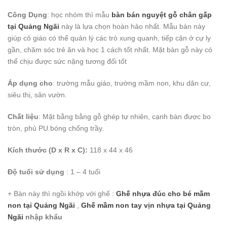
Công Dụng
: học nhóm thì mẫu
bàn bán nguyệt gỗ chân gấp
tại Quảng Ngãi
này là lựa chọn hoàn hảo nhất. Mẫu bàn này
giúp cô giáo có thể quản lý các trò xung quanh, tiếp cận ở cự ly
gần, chăm sóc trẻ ăn và học 1 cách tốt nhất. Mặt bàn gỗ này có
thể chịu được sức nặng tương đối tốt
Áp dụng cho
: trường mẫu giáo, trường mầm non, khu dân cư,
siêu thị, sân vườn.
Chất liệu
: Mặt bằng bằng gỗ ghép tự nhiên, cạnh bàn được bo
tròn, phủ PU bóng chống trầy.
Kích thước (D x R x C):
118 x 44 x 46
Độ tuổi sử dụng
: 1 – 4 tuổi
+ Bàn này thì ngồi khớp với ghế :
Ghế nhựa đúc cho bé mầm
non tại Quảng Ngãi
,
Ghế mầm non tay vịn nhựa
tại Quảng
Ngãi
nhập khẩu