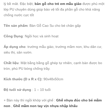
lý bề măt. Đặc biệt,
bàn gỗ cho trẻ em mẫu giáo
được phủ một
lớp PU chuyên dùng giúp bảo vệ tối đa phần gỗ cho khả năng
chống nước cực tốt
Tên sản phẩm
: Bàn Gỗ Cao Su cho bé chân gấp
Công Dụng
: Ngồi học và sinh hoạt
Áp dụng cho
: trường mẫu giáo, trường mầm non, khu dân cư,
siêu thị, sân vườn.
Chất liệu
: Mặt bằng bằng gỗ ghép tự nhiên, cạnh bàn được bo
tròn, phủ PU bóng chống trầy.
Kích thước (D x R x C):
90x48x50cm
Độ tuổi sử dụng
: 1 – 10 tuổi
+ Bàn này thì ngồi khớp với ghế :
Ghế nhựa đúc cho bé mầm
non
,
Ghế mầm non tay vịn nhựa nhập khẩu