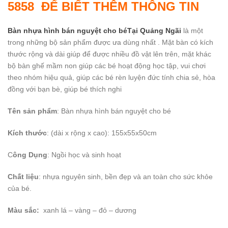
5858 ĐỂ BIẾT THÊM THÔNG TIN
Bàn nhựa hình bán nguyệt cho béTại Quảng Ngãi
là một
trong những bộ sản phẩm được ưa dùng nhất . Mặt bàn có kích
thước rộng và dài giúp để được nhiều đồ vật lên trên, mặt khác
bộ bàn ghế mầm non giúp các bé hoạt động học tập, vui chơi
theo nhóm hiệu quả, giúp các bé rèn luyện đức tính chia sẻ, hòa
đồng với bạn bè, giúp bé thích nghi
Tên sản phẩm
: Bàn nhựa hình bán nguyệt cho bé
Kích thước
: (dài x rộng x cao): 155x55x50cm
C
ông Dụng
: Ngồi học và sinh hoạt
Chất liệu
: nhựa nguyên sinh, bền đẹp và an toàn cho sức khỏe
của bé.
Màu sắc:
xanh lá – vàng – đỏ – dương