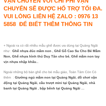
VẬN CHUYỂN VỚI CHI PHÍ VẬN
CHUYỂN SẼ ĐƯỢC HỔ TRỢ TỐI ĐA.
VUI LÒNG LIÊN HỆ ZALO : 0976 13
5858 ĐỂ BIẾT THÊM THÔNG TIN
+ Ngoài ra có rất nhiều mẫu ghế được ưa dùng tại Quảng Ngãi
như :
Ghế nhựa đúc mầm non
,
Ghế Gỗ Cao Su Cho Bé Mầm
Non
,
Ghế nhựa hình thú Duy Tân cho bé
,
Ghế mầm non tay
vịn nhựa nhập khẩu
..
.
Ngoài những bộ bàn ghế cho bé mẫu giáo, Toàn Tâm Còn Có
thêm :
Giường ngủ mầm non
tại Quảng Ngãi
,
đồ chơi vận
động
tại Quảng Ngãi
,
cầu trượt mini
tại Quảng Ngãi
,
nhà
banh
tại Quảng Ngãi
,
bập bênh
tại Quảng Ngãi
…