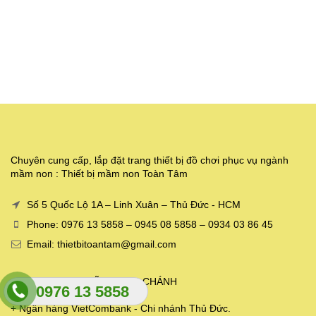
Chuyên cung cấp, lắp đặt trang thiết bị đồ chơi phục vụ ngành
mầm non : Thiết bị mầm non Toàn Tâm
Số 5 Quốc Lộ 1A – Linh Xuân – Thủ Đức - HCM
Phone: 0976 13 5858 – 0945 08 5858 – 0934 03 86 45
Email: thietbitoantam@gmail.com
+ Chủ tài khoản: VÕ QUANG CHÁNH
0976 13 5858
+ STK: 0381000334550
+ Ngân hàng VietCombank - Chi nhánh Thủ Đức.