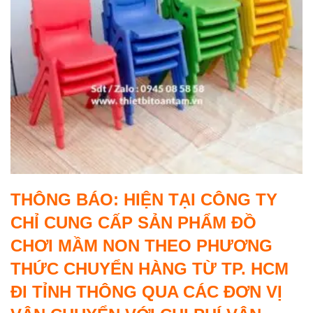
THÔNG BÁO: HIỆN TẠI CÔNG TY
CHỈ CUNG CẤP SẢN PHẨM ĐỒ
CHƠI MẦM NON THEO PHƯƠNG
THỨC CHUYỂN HÀNG TỪ TP. HCM
ĐI TỈNH THÔNG QUA CÁC ĐƠN VỊ