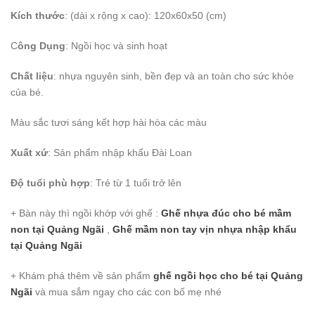
Kích thước
: (dài x rộng x cao): 120x60x50 (cm)
C
ông Dụng
: Ngồi học và sinh hoạt
Chất liệu
: nhựa nguyên sinh, bền đẹp và an toàn cho sức khỏe
của bé.
Màu sắc tươi sáng kết hợp hài hòa các màu
Xuất xứ
: Sản phẩm nhập khẩu Đài Loan
Độ tuổi phù hợp
: Trẻ từ 1 tuổi trở lên
+ Bàn này thì ngồi khớp với ghế :
Ghế nhựa đúc cho bé mầm
non
tại Quảng Ngãi
,
Ghế mầm non tay vịn nhựa nhập khẩu
tại Quảng Ngãi
+ Khám phá thêm về sản phẩm
ghế ngồi học cho bé
tại Quảng
Ngãi
và mua sắm ngay cho các con bố mẹ nhé