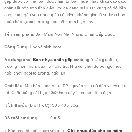
gập được với mặt bàn được làm từ loại nhựa nhập khẩu cao cấp,
chân sắt hộp sơn tĩnh điện, với đa dạng màu sắc cùng có độ bền
cao, chân gập vào trong giúp tiết kiệm không gian là sự lựa chọn
hoàn hảo tại các trường học mầm non hiện nay.
Tên sản phẩm
: Bàn Mầm Non Mặt Nhựa, Chân Gấp Được
Công Dụng
: Học và sinh hoạt
Áp dụng cho
:
Bàn nhựa chân gấp
sử dụng ở các gia đình,
trường mầm non, quán ăn cho trẻ, khu vui chơi để bé ngồi học,
ngồi chơi, ngồi tô tượng, ngồi ăn
Chất liệu
: Mặt bàn bằng nhựa PP nguyên sinh độ dẻo và chịu lực
tốt. Chân bằng sắt hộp 20x20mm dày 1mm sơn tĩnh điện.
Kích thước (D x R x C):
90 x 48 x 50cm
Độ tuổi sử dụng
: 1 – 10 tuổi
+ Bàn này thì ngồi khớp với ghế :
Ghế nhựa đúc cho bé mầm