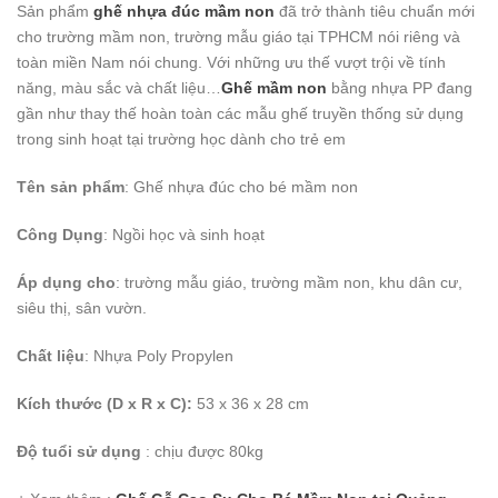
Sản phẩm
ghế nhựa đúc mầm non
đã trở thành tiêu chuẩn mới
cho trường mầm non, trường mẫu giáo tại TPHCM nói riêng và
toàn miền Nam nói chung. Với những ưu thế vượt trội về tính
năng, màu sắc và chất liệu…
Ghế mầm non
bằng nhựa PP đang
gần như thay thế hoàn toàn các mẫu ghế truyền thống sử dụng
trong sinh hoạt tại trường học dành cho trẻ em
Tên sản phẩm
: Ghế nhựa đúc cho bé mầm non
Công Dụng
: Ngồi học và sinh hoạt
Áp dụng cho
: trường mẫu giáo, trường mầm non, khu dân cư,
siêu thị, sân vườn.
Chất liệu
: Nhựa Poly Propylen
Kích thước (D x R x C):
53 x 36 x 28 cm
Độ tuổi sử dụng
: chịu được 80kg