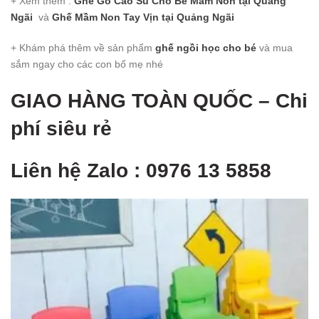
+ Xem thêm :
Ghế Gỗ Cao Su Cho Bé Mầm Non
tại Quảng
Ngãi
và
Ghế Mầm Non Tay Vịn
tại Quảng Ngãi
+ Khám phá thêm về sản phẩm
ghế ngồi học cho bé
và mua
sắm ngay cho các con bố mẹ nhé
GIAO HÀNG TOÀN QUỐ
C – Chi
phí siêu rẻ
Liên hệ Zalo : 0976 13 5858