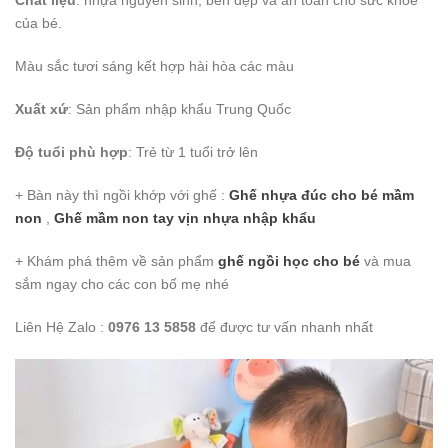
Chất liệu
: nhựa nguyên sinh, bền đẹp và an toàn cho sức khỏe
của bé.
Màu sắc tươi sáng kết hợp hài hòa các màu
Xuất xứ
: Sản phẩm nhập khẩu Trung Quốc
Độ tuổi phù hợp
: Trẻ từ 1 tuổi trở lên
+ Bàn này thì ngồi khớp với ghế :
Ghế nhựa đúc cho bé mầm
non
,
Ghế mầm non tay vịn nhựa nhập khẩu
+ Khám phá thêm về sản phẩm
ghế ngồi học cho bé
và mua
sắm ngay cho các con bố mẹ nhé
Liên Hệ Zalo :
0976 13 5858
để được tư vấn nhanh nhất