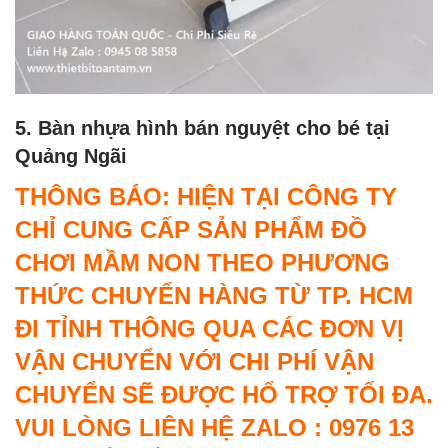
5. Bàn nhựa hình bán nguyệt cho bé tại
Quảng Ngãi
THÔNG BÁO: HIỆN TẠI CÔNG TY
CHỈ CUNG CẤP SẢN PHẨM ĐỒ
CHƠI MẦM NON THEO PHƯƠNG
THỨC CHUYỂN HÀNG TỪ TP. HCM
ĐI TỈNH THÔNG QUA CÁC ĐƠN VỊ
VẬN CHUYỂN VỚI CHI PHÍ VẬN
CHUYỂN SẼ ĐƯỢC HỔ TRỢ TỐI ĐA.
VUI LÒNG LIÊN HỆ ZALO : 0976 13