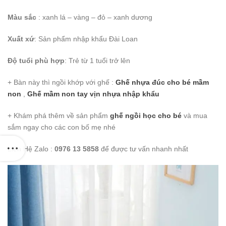
Màu sắc
: xanh lá – vàng – đỏ – xanh dương
Xuất xứ
: Sản phẩm nhập khẩu Đài Loan
Độ tuổi phù hợp
: Trẻ từ 1 tuổi trở lên
+ Bàn này thì ngồi khớp với ghế :
Ghế nhựa đúc cho bé mầm
non
,
Ghế mầm non tay vịn nhựa nhập khẩu
+ Khám phá thêm về sản phẩm
ghế ngồi học cho bé
và mua
sắm ngay cho các con bố mẹ nhé
Liên Hệ Zalo :
0976 13 5858
để được tư vấn nhanh nhất