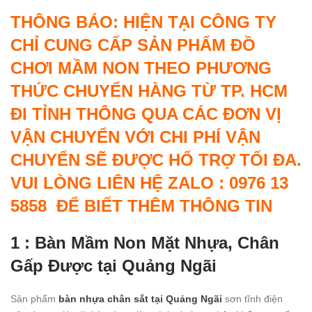
THÔNG BÁO: HIỆN TẠI CÔNG TY
CHỈ CUNG CẤP SẢN PHẨM ĐỒ
CHƠI MẦM NON THEO PHƯƠNG
THỨC CHUYỂN HÀNG TỪ TP. HCM
ĐI TỈNH THÔNG QUA CÁC ĐƠN VỊ
VẬN CHUYỂN VỚI CHI PHÍ VẬN
CHUYỂN SẼ ĐƯỢC HỔ TRỢ TỐI ĐA.
VUI LÒNG LIÊN HỆ ZALO : 0976 13
5858 ĐỂ BIẾT THÊM THÔNG TIN
1 : Bàn Mầm Non Mặt Nhựa, Chân
Gấp Được tại Quảng Ngãi
Sản phẩm
bàn nhựa chân sắt tại Quảng Ngãi
sơn tĩnh điện