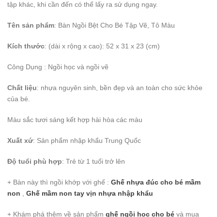
tập khác, khi cần đến có thể lấy ra sử dụng ngay.
Tên sản phẩm
: Bàn Ngồi Bệt Cho Bé Tập Vẽ, Tô Màu
Kích thước
: (dài x rộng x cao): 52 x 31 x 23 (cm)
Công Dụng
: Ngồi học và ngồi vẽ
Chất liệu
: nhựa nguyên sinh, bền đẹp và an toàn cho sức khỏe
của bé.
Màu sắc tươi sáng kết hợp hài hòa các màu
Xuất xứ
: Sản phẩm nhập khẩu Trung Quốc
Độ tuổi phù hợp
: Trẻ từ 1 tuổi trở lên
+ Bàn này thì ngồi khớp với ghế :
Ghế nhựa đúc cho bé mầm
non
,
Ghế mầm non tay vịn nhựa nhập khẩu
+ Khám phá thêm về sản phẩm
ghế ngồi học cho bé
và mua