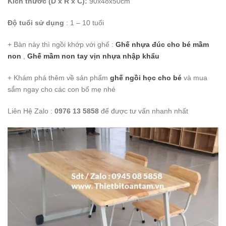
Kích thước (D x R x C):
90x48x50cm
Độ tuổi sử dụng
: 1 – 10 tuổi
+ Bàn này thì ngồi khớp với ghế :
Ghế nhựa đúc cho bé mầm
non
,
Ghế mầm non tay vịn nhựa nhập khẩu
+ Khám phá thêm về sản phẩm
ghế ngồi học cho bé
và mua
sắm ngay cho các con bố mẹ nhé
Liên Hệ Zalo :
0976 13 5858
để được tư vấn nhanh nhất