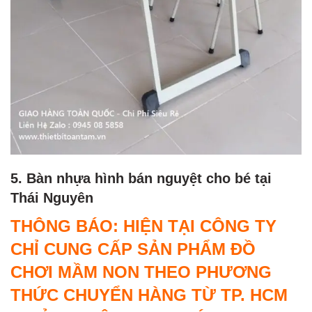
5. Bàn nhựa hình bán nguyệt cho bé tại
Thái Nguyên
THÔNG BÁO: HIỆN TẠI CÔNG TY
CHỈ CUNG CẤP SẢN PHẨM ĐỒ
CHƠI MẦM NON THEO PHƯƠNG
THỨC CHUYỂN HÀNG TỪ TP. HCM