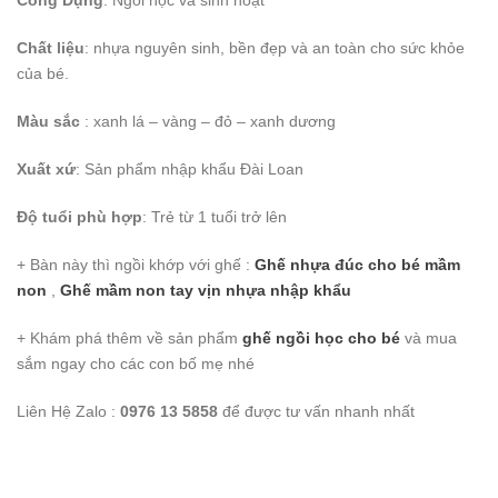
Chất liệu
: nhựa nguyên sinh, bền đẹp và an toàn cho sức khỏe
của bé.
Màu sắc
: xanh lá – vàng – đỏ – xanh dương
Xuất xứ
: Sản phẩm nhập khẩu Đài Loan
Độ tuổi phù hợp
: Trẻ từ 1 tuổi trở lên
+ Bàn này thì ngồi khớp với ghế :
Ghế nhựa đúc cho bé mầm
non
,
Ghế mầm non tay vịn nhựa nhập khẩu
+ Khám phá thêm về sản phẩm
ghế ngồi học cho bé
và mua
sắm ngay cho các con bố mẹ nhé
Liên Hệ Zalo :
0976 13 5858
để được tư vấn nhanh nhất