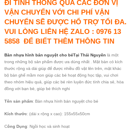
ĐI TỈNH THÔNG QUA CÁC ĐƠN VỊ
VẬN CHUYỂN VỚI CHI PHÍ VẬN
CHUYỂN SẼ ĐƯỢC HỔ TRỢ TỐI ĐA.
VUI LÒNG LIÊN HỆ ZALO : 0976 13
5858 ĐỂ BIẾT THÊM THÔNG TIN
Bàn nhựa hình bán nguyệt cho béTại Thái Nguyên
là một
trong những bộ sản phẩm được ưa dùng nhất . Mặt bàn có kích
thước rộng và dài giúp để được nhiều đồ vật lên trên, mặt khác
bộ bàn ghế mầm non giúp các bé hoạt động học tập, vui chơi
theo nhóm hiệu quả, giúp các bé rèn luyện đức tính chia sẻ, hòa
đồng với bạn bè, giúp bé thích nghi
Tên sản phẩm
: Bàn nhựa hình bán nguyệt cho bé
Kích thước
: (dài x rộng x cao): 155x55x50cm
C
ông Dụng
: Ngồi học và sinh hoạt