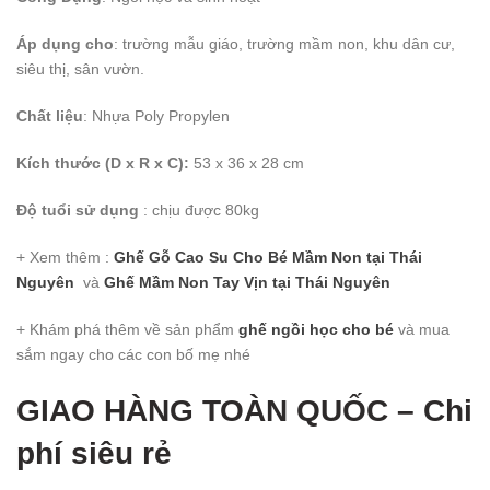
Áp dụng cho
: trường mẫu giáo, trường mầm non, khu dân cư,
siêu thị, sân vườn.
Chất liệu
: Nhựa Poly Propylen
Kích thước (D x R x C):
53 x 36 x 28 cm
Độ tuổi sử dụng
: chịu được 80kg
+ Xem thêm :
Ghế Gỗ Cao Su Cho Bé Mầm Non
tại Thái
Nguyên
và
Ghế Mầm Non Tay Vịn
tại Thái Nguyên
+ Khám phá thêm về sản phẩm
ghế ngồi học cho bé
và mua
sắm ngay cho các con bố mẹ nhé
GIAO HÀNG TOÀN QUỐ
C – Chi
phí siêu rẻ