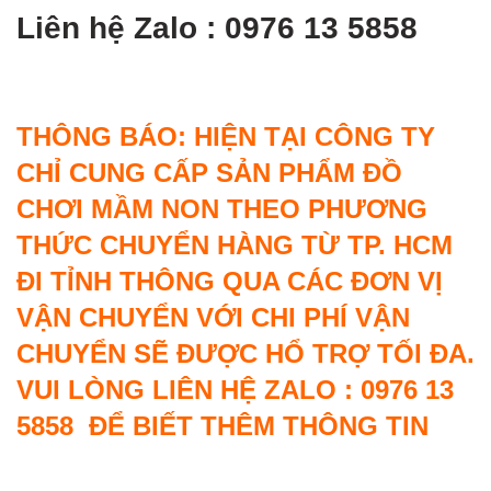
Liên hệ Zalo : 0976 13 5858
THÔNG BÁO: HIỆN TẠI CÔNG TY
CHỈ CUNG CẤP SẢN PHẨM ĐỒ
CHƠI MẦM NON THEO PHƯƠNG
THỨC CHUYỂN HÀNG TỪ TP. HCM
ĐI TỈNH THÔNG QUA CÁC ĐƠN VỊ
VẬN CHUYỂN VỚI CHI PHÍ VẬN
CHUYỂN SẼ ĐƯỢC HỔ TRỢ TỐI ĐA.
VUI LÒNG LIÊN HỆ ZALO : 0976 13
5858 ĐỂ BIẾT THÊM THÔNG TIN