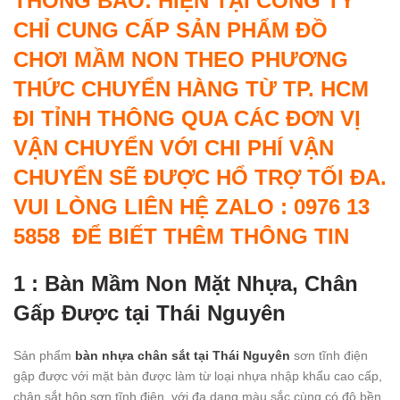
THÔNG BÁO: HIỆN TẠI CÔNG TY
CHỈ CUNG CẤP SẢN PHẨM ĐỒ
CHƠI MẦM NON THEO PHƯƠNG
THỨC CHUYỂN HÀNG TỪ TP. HCM
ĐI TỈNH THÔNG QUA CÁC ĐƠN VỊ
VẬN CHUYỂN VỚI CHI PHÍ VẬN
CHUYỂN SẼ ĐƯỢC HỔ TRỢ TỐI ĐA.
VUI LÒNG LIÊN HỆ ZALO : 0976 13
5858 ĐỂ BIẾT THÊM THÔNG TIN
1 : Bàn Mầm Non Mặt Nhựa, Chân
Gấp Được tại Thái Nguyên
Sản phẩm
bàn nhựa chân sắt tại Thái Nguyên
sơn tĩnh điện
gập được với mặt bàn được làm từ loại nhựa nhập khẩu cao cấp,
chân sắt hộp sơn tĩnh điện, với đa dạng màu sắc cùng có độ bền