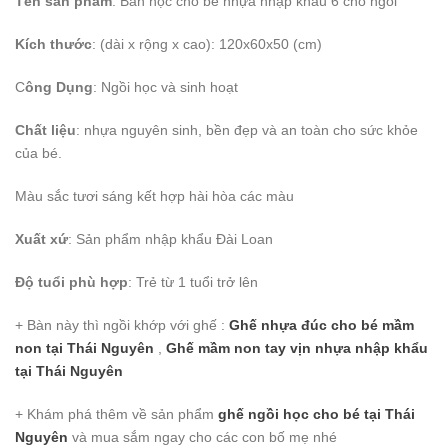
Tên sản phẩm
: Bàn học cho bé nhựa nhập khẩu 6 chổ ngồi
Kích thước
: (dài x rộng x cao): 120x60x50 (cm)
C
ông Dụng
: Ngồi học và sinh hoạt
Chất liệu
: nhựa nguyên sinh, bền đẹp và an toàn cho sức khỏe
của bé.
Màu sắc tươi sáng kết hợp hài hòa các màu
Xuất xứ
: Sản phẩm nhập khẩu Đài Loan
Độ tuổi phù hợp
: Trẻ từ 1 tuổi trở lên
+ Bàn này thì ngồi khớp với ghế :
Ghế nhựa đúc cho bé mầm
non
tại Thái Nguyên
,
Ghế mầm non tay vịn nhựa nhập khẩu
tại Thái Nguyên
+ Khám phá thêm về sản phẩm
ghế ngồi học cho bé
tại Thái
Nguyên
và mua sắm ngay cho các con bố mẹ nhé