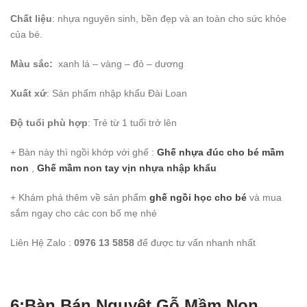
Chất liệu
: nhựa nguyên sinh, bền đẹp và an toàn cho sức khỏe
của bé.
Màu sắc:
xanh lá – vàng – đỏ – dương
Xuất xứ
: Sản phẩm nhập khẩu Đài Loan
Độ tuổi phù hợp
: Trẻ từ 1 tuổi trở lên
+ Bàn này thì ngồi khớp với ghế :
Ghế nhựa đúc cho bé mầm
non
,
Ghế mầm non tay vịn nhựa nhập khẩu
+ Khám phá thêm về sản phẩm
ghế ngồi học cho bé
và mua
sắm ngay cho các con bố mẹ nhé
Liên Hệ Zalo :
0976 13 5858
để được tư vấn nhanh nhất
6:Bàn Bán Nguyệt Gỗ Mầm Non