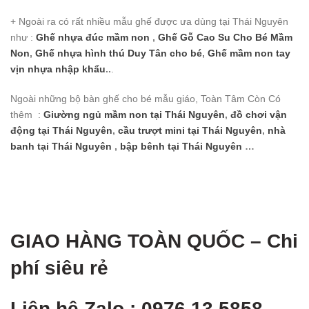
+ Ngoài ra có rất nhiều mẫu ghế được ưa dùng tại Thái Nguyên
như :
Ghế nhựa đúc mầm non
,
Ghế Gỗ Cao Su Cho Bé Mầm
Non
,
Ghế nhựa hình thú Duy Tân cho bé
,
Ghế mầm non tay
vịn nhựa nhập khẩu
..
.
Ngoài những bộ bàn ghế cho bé mẫu giáo, Toàn Tâm Còn Có
thêm :
Giường ngủ mầm non
tại Thái Nguyên
,
đồ chơi vận
động
tại Thái Nguyên
,
cầu trượt mini
tại Thái Nguyên
,
nhà
banh
tại Thái Nguyên
,
bập bênh
tại Thái Nguyên
…
GIAO HÀNG TOÀN QUỐ
C – Chi
phí siêu rẻ
Liên hệ Zalo : 0976 13 5858