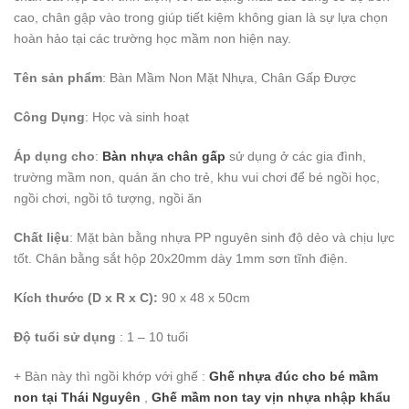
cao, chân gập vào trong giúp tiết kiệm không gian là sự lựa chọn
hoàn hảo tại các trường học mầm non hiện nay.
Tên sản phẩm
: Bàn Mầm Non Mặt Nhựa, Chân Gấp Được
Công Dụng
: Học và sinh hoạt
Áp dụng cho
:
Bàn nhựa chân gấp
sử dụng ở các gia đình,
trường mầm non, quán ăn cho trẻ, khu vui chơi để bé ngồi học,
ngồi chơi, ngồi tô tượng, ngồi ăn
Chất liệu
: Mặt bàn bằng nhựa PP nguyên sinh độ dẻo và chịu lực
tốt. Chân bằng sắt hộp 20x20mm dày 1mm sơn tĩnh điện.
Kích thước (D x R x C):
90 x 48 x 50cm
Độ tuổi sử dụng
: 1 – 10 tuổi
+ Bàn này thì ngồi khớp với ghế :
Ghế nhựa đúc cho bé mầm
non
tại Thái Nguyên
,
Ghế mầm non tay vịn nhựa nhập khẩu