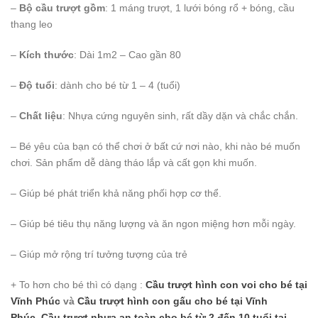
–
Bộ cầu trượt gồm
: 1 máng trượt, 1 lưới bóng rổ + bóng, cầu
thang leo
–
Kích thước
: Dài 1m2 – Cao gần 80
–
Độ tuổi
: dành cho bé từ 1 – 4 (tuổi)
–
Chất liệu
: Nhựa cứng nguyên sinh, rất dầy dặn và chắc chắn.
– Bé yêu của bạn có thể chơi ở bất cứ nơi nào, khi nào bé muốn
chơi. Sản phẩm dễ dàng tháo lắp và cất gọn khi muốn.
– Giúp bé phát triển khả năng phối hợp cơ thể.
– Giúp bé tiêu thụ năng lượng và ăn ngon miệng hơn mỗi ngày.
– Giúp mở rộng trí tưởng tượng của trẻ
+ To hơn cho bé thì có dạng :
Cầu trượt hình con voi cho bé
tại
Vĩnh Phúc
và
Cầu trượt hình con gấu cho bé
tại Vĩnh
Phúc
,
Cầu trượt nhựa an toàn cho bé từ 2 đến 10 tuổi
tại