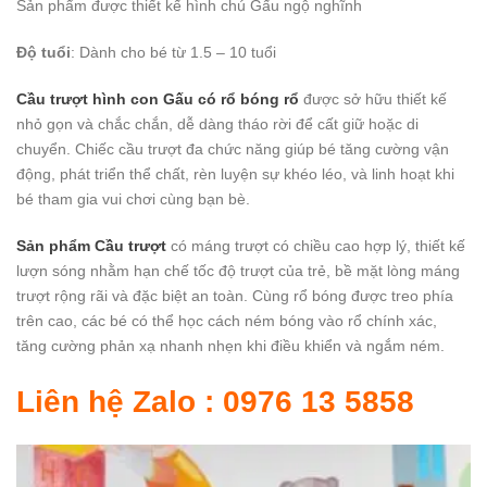
Sản phẩm được thiết kế hình chú Gấu ngộ nghĩnh
Độ tuổi
: Dành cho bé từ 1.5 – 10 tuổi
Cầu trượt hình con Gấu có rổ bóng rổ
được sở hữu thiết kế
nhỏ gọn và chắc chắn, dễ dàng tháo rời để cất giữ hoặc di
chuyển. Chiếc cầu trượt đa chức năng giúp bé tăng cường vận
động, phát triển thể chất, rèn luyện sự khéo léo, và linh hoạt khi
bé tham gia vui chơi cùng bạn bè.
Sản phẩm Cầu trượt
có máng trượt có chiều cao hợp lý, thiết kế
lượn sóng nhằm hạn chế tốc độ trượt của trẻ, bề mặt lòng máng
trượt rộng rãi và đặc biệt an toàn. Cùng rổ bóng được treo phía
trên cao, các bé có thể học cách ném bóng vào rổ chính xác,
tăng cường phản xạ nhanh nhẹn khi điều khiển và ngắm ném.
Liên hệ Zalo : 0976 13 5858