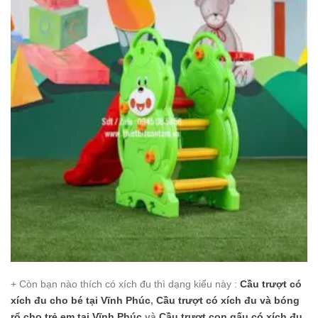
+ Còn bạn nào thích có xích đu thì dạng kiểu này :
Cầu trượt có
xích đu cho bé
tại Vĩnh Phúc
,
Cầu trượt có xích đu và bóng
rổ cho trẻ em
tại Vĩnh Phúc
,và
Cầu trượt con gấu có xích đu