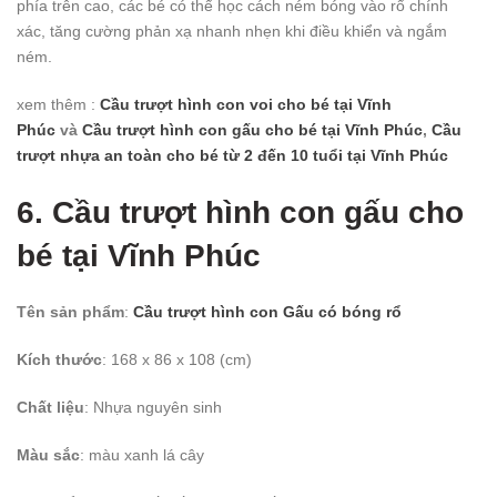
phía trên cao, các bé có thể học cách ném bóng vào rổ chính
xác, tăng cường phản xạ nhanh nhẹn khi điều khiển và ngắm
ném.
xem thêm :
Cầu trượt hình con voi cho bé
tại Vĩnh
Phúc
và
Cầu trượt hình con gấu cho bé
tại Vĩnh Phúc
,
Cầu
trượt nhựa an toàn cho bé từ 2 đến 10 tuổi
tại Vĩnh Phúc
6. Cầu trượt hình con gấu cho
bé
tại Vĩnh Phúc
Tên sản phẩm
:
Cầu trượt hình con Gấu có bóng rổ
Kích thước
: 168 x 86 x 108 (cm)
Chất liệu
: Nhựa nguyên sinh
Màu sắc
: màu xanh lá cây