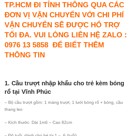
TP.HCM ĐI TỈNH THÔNG QUA CÁC
ĐƠN VỊ VẬN CHUYỂN VỚI CHI PHÍ
VẬN CHUYỂN SẼ ĐƯỢC HỔ TRỢ
TỐI ĐA. VUI LÒNG LIÊN HỆ ZALO :
0976 13 5858 ĐỂ BIẾT THÊM
THÔNG TIN
1. Cầu trượt nhập khẩu cho trẻ kèm bóng
rổ tại Vĩnh Phúc
– Bộ cầu trượt gồm: 1 máng trượt, 1 lưới bóng rổ + bóng, cầu
thang leo
– Kích thước: Dài 1m6 – Cao 82cm
– Độ tuổi: dành cho bé từ 1 – 6 (tuổi)