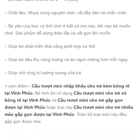
– Chất liệu: Nhựa cứng nguyên sinh, rất dầy dặn và chắc chắn.
– Bé yêu của bạn có thể chơi ở bất cứ nơi nào, khi nào bé muốn
chơi. Sản phẩm dễ dàng tháo lắp và cất gọn khi muốn.
– Giúp bé phát triển khả năng phối hợp cơ thể.
– Giúp bé tiêu thụ năng lượng và ăn ngon miệng hơn mỗi ngày.
– Giúp mở rộng trí tưởng tượng của trẻ
+ xem thêm
:
Cầu trượt mini nhập khẩu cho trẻ kèm bóng rổ
tại Vĩnh Phúc
.
Bé hơn thì có dạng
Cầu trượt mini cho trẻ có
bóng rổ
tại Vĩnh Phúc
và
Cầu trượt mini cho trẻ gấp gọn
được
tại Vĩnh Phúc
hoặc loại này
Cầu trượt mini cho trẻ nhiều
màu gấp gọn được
tại Vĩnh Phúc
. Toàn bộ loại mini này đều
gấp gọn được nha