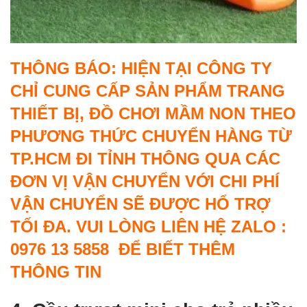
THÔNG BÁO: HIỆN TẠI CÔNG TY
CHỈ CUNG CẤP SẢN PHẨM TRANG
THIẾT BỊ, ĐỒ CHƠI MẦM NON THEO
PHƯƠNG THỨC CHUYỂN HÀNG TỪ
TP.HCM ĐI TỈNH THÔNG QUA CÁC
ĐƠN VỊ VẬN CHUYỂN VỚI CHI PHÍ
VẬN CHUYỂN SẼ ĐƯỢC HỔ TRỢ
TỐI ĐA. VUI LÒNG LIÊN HỆ ZALO :
0976 13 5858 ĐỂ BIẾT THÊM
THÔNG TIN