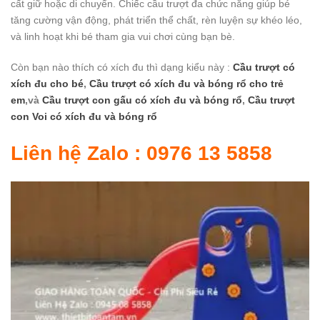
cất giữ hoặc di chuyển. Chiếc cầu trượt đa chức năng giúp bé
tăng cường vận động, phát triển thể chất, rèn luyện sự khéo léo,
và linh hoạt khi bé tham gia vui chơi cùng bạn bè.
Còn bạn nào thích có xích đu thì dạng kiểu này :
Cầu trượt có
xích đu cho bé
,
Cầu trượt có xích đu và bóng rổ cho trẻ
em
,và
Cầu trượt con gấu có xích đu và bóng rổ
,
Cầu trượt
con Voi có xích đu và bóng rổ
Liên hệ Zalo : 0976 13 5858