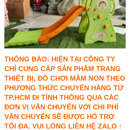
THÔNG BÁO: HIỆN TẠI CÔNG TY
CHỈ CUNG CẤP SẢN PHẨM TRANG
THIẾT BỊ, ĐỒ CHƠI MẦM NON THEO
PHƯƠNG THỨC CHUYỂN HÀNG TỪ
TP.HCM ĐI TỈNH THÔNG QUA CÁC
ĐƠN VỊ VẬN CHUYỂN VỚI CHI PHÍ
VẬN CHUYỂN SẼ ĐƯỢC HỔ TRỢ
TỐI ĐA. VUI LÒNG LIÊN HỆ ZALO :