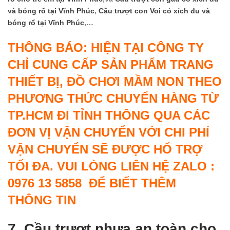
và bóng rổ
tại Vĩnh Phúc
,
Cầu trượt con Voi có xích đu và
bóng rổ
tại Vĩnh Phúc
,…
THÔNG BÁO: HIỆN TẠI CÔNG TY
CHỈ CUNG CẤP SẢN PHẨM TRANG
THIẾT BỊ, ĐỒ CHƠI MẦM NON THEO
PHƯƠNG THỨC CHUYỂN HÀNG TỪ
TP.HCM ĐI TỈNH THÔNG QUA CÁC
ĐƠN VỊ VẬN CHUYỂN VỚI CHI PHÍ
VẬN CHUYỂN SẼ ĐƯỢC HỔ TRỢ
TỐI ĐA. VUI LÒNG LIÊN HỆ ZALO :
0976 13 5858 ĐỂ BIẾT THÊM
THÔNG TIN
7. Cầu trượt nhựa an toàn cho