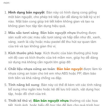
non:
Hình dạng bán nguyệt
: Bàn này có hình dạng cong giống
một bán nguyệt, cho phép trẻ tiếp cận dễ dàng từ bất kỳ vị trí
nào. Mặt bàn cong giúp trẻ tiết kiệm không gian và tạo ra
không gian học tập tận dụng hiệu quả.
Màu sắc tươi sáng
:
Bàn bán nguyệt nhựa
thường được
sản xuất với các màu sắc tươi sáng và hấp dẫn như đỏ, xanh,
vàng, xanh lá cây hoặc màu pastel để thu hút sự quan tâm
của trẻ và tạo không gian thú vị.
Kích thước phù hợp
: Kích thước của bàn thường phù hợp
với độ cao và kích thước của trẻ mầm non, giúp họ dễ dàng
sử dụng mà không cần người lớn giúp đỡ.
Chất liệu nhựa cứng an toàn
:
Bàn bán nguyệt
được làm từ
nhựa cứng an toàn cho trẻ em như ABS hoặc PP, đảm bảo
tính bền và khả năng chống va đập.
Tính năng bổ sung
: Bàn này có thể đi kèm với các tính năng
bổ sung như ngăn kéo hoặc kệ để lưu trữ sách, vật dụng học
tập, hoặc đồ chơi của trẻ.
Thiết kế thú vị
:
Bàn bán nguyệt nhựa
thường có các họa
tiết, hình ảnh, hoặc biểu đồ học tập để làm cho quá trình học