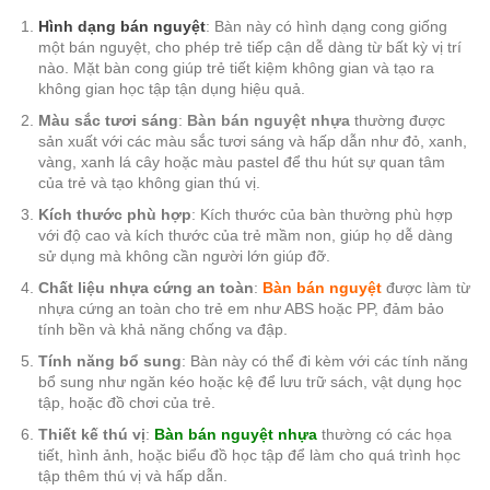
Hình dạng bán nguyệt
: Bàn này có hình dạng cong giống
một bán nguyệt, cho phép trẻ tiếp cận dễ dàng từ bất kỳ vị trí
nào. Mặt bàn cong giúp trẻ tiết kiệm không gian và tạo ra
không gian học tập tận dụng hiệu quả.
Màu sắc tươi sáng
:
Bàn bán nguyệt nhựa
thường được
sản xuất với các màu sắc tươi sáng và hấp dẫn như đỏ, xanh,
vàng, xanh lá cây hoặc màu pastel để thu hút sự quan tâm
của trẻ và tạo không gian thú vị.
Kích thước phù hợp
: Kích thước của bàn thường phù hợp
với độ cao và kích thước của trẻ mầm non, giúp họ dễ dàng
sử dụng mà không cần người lớn giúp đỡ.
Chất liệu nhựa cứng an toàn
:
Bàn bán nguyệt
được làm từ
nhựa cứng an toàn cho trẻ em như ABS hoặc PP, đảm bảo
tính bền và khả năng chống va đập.
Tính năng bổ sung
: Bàn này có thể đi kèm với các tính năng
bổ sung như ngăn kéo hoặc kệ để lưu trữ sách, vật dụng học
tập, hoặc đồ chơi của trẻ.
Thiết kế thú vị
:
Bàn bán nguyệt nhựa
thường có các họa
tiết, hình ảnh, hoặc biểu đồ học tập để làm cho quá trình học
tập thêm thú vị và hấp dẫn.