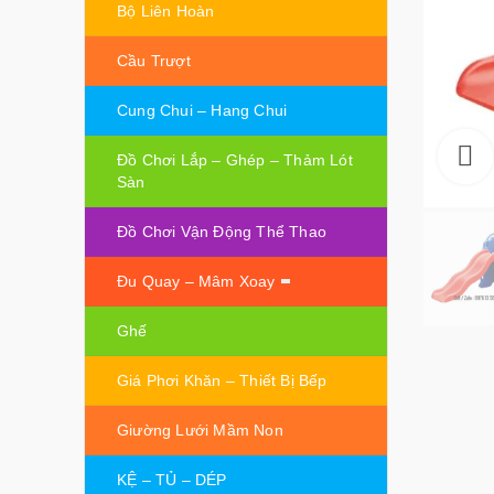
Bộ Liên Hoàn
Cầu Trượt
Cung Chui – Hang Chui
Đồ Chơi Lắp – Ghép – Thảm Lót
Sàn
Đồ Chơi Vận Động Thể Thao
Đu Quay – Mâm Xoay
Ghế
Giá Phơi Khăn – Thiết Bị Bếp
Giường Lưới Mầm Non
KỆ – TỦ – DÉP