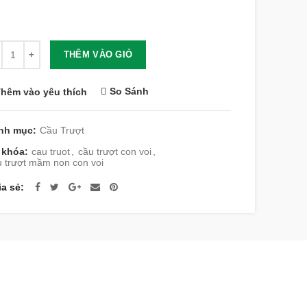
lượng
THÊM VÀO GIỎ
So Sánh
hêm vào yêu thích
nh mục:
Cầu Trượt
 khóa:
cau truot
,
cầu trượt con voi
,
u trượt mầm non con voi
ia sẻ