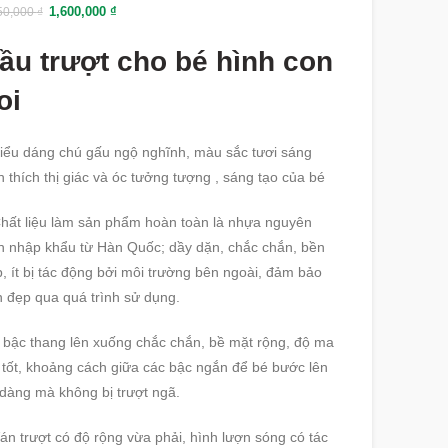
1,600,000
₫
50,000
₫
ầu trượt cho bé hình con
oi
iểu dáng chú gấu ngộ nghĩnh, màu sắc tươi sáng
h thích thị giác và óc tưởng tượng , sáng tạo của bé
hất liệu làm sản phẩm hoàn toàn là nhựa nguyên
h nhập khẩu từ Hàn Quốc; dầy dặn, chắc chắn, bền
, ít bị tác động bởi môi trường bên ngoài, đảm bảo
 đẹp qua quá trình sử dụng.
 bậc thang lên xuống chắc chắn, bề mặt rộng, độ ma
 tốt, khoảng cách giữa các bậc ngắn để bé bước lên
dàng mà không bị trượt ngã.
án trượt có độ rộng vừa phải, hình lượn sóng có tác