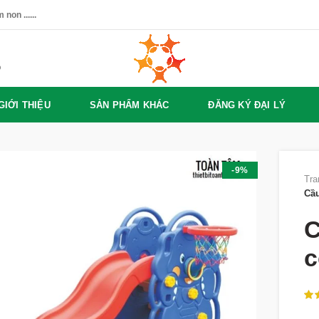
non ......
%
GIỚI THIỆU
SẢN PHẨM KHÁC
ĐĂNG KÝ ĐẠI LÝ
-9%
Tra
Cầu
C
c