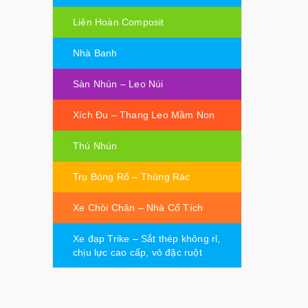
Liên Hoàn Composit
Nhà Banh
Sàn Nhún – Leo Núi
Xích Đu – Thang Leo Mầm Non
Thú Nhún
Trụ Bóng Rổ – Thùng Rác
Xe Chòi Chân – Nhà Cổ Tích
Xe đạp Trike – Sắt thép không rỉ,
chịu lực cao cấp, vỏ đặc ruột