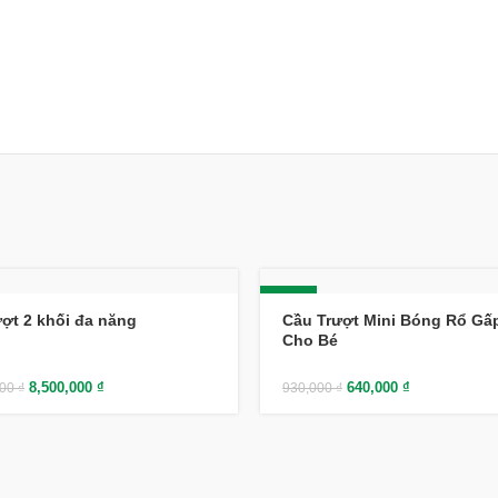
-31%
ượt 2 khối đa năng
Cầu Trượt Mini Bóng Rổ Gấ
Cho Bé
8,500,000
₫
640,000
₫
000
₫
930,000
₫