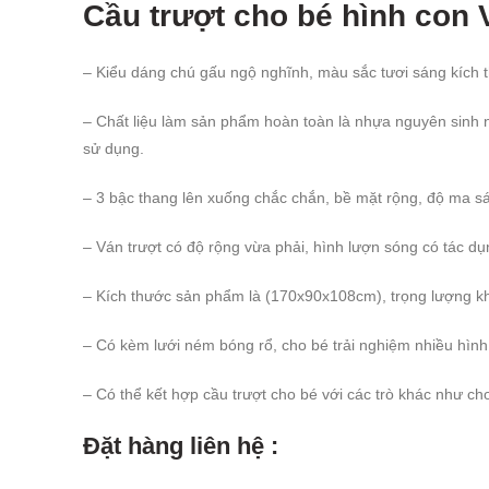
Cầu trượt cho bé hình con 
– Kiểu dáng chú gấu ngộ nghĩnh, màu sắc tươi sáng kích th
– Chất liệu làm sản phẩm hoàn toàn là nhựa nguyên sinh n
sử dụng.
– 3 bậc thang lên xuống chắc chắn, bề mặt rộng, độ ma sá
– Ván trượt có độ rộng vừa phải, hình lượn sóng có tác dụ
– Kích thước sản phẩm là (170x90x108cm), trọng lượng kh
– Có kèm lưới ném bóng rổ, cho bé trải nghiệm nhiều hìn
– Có thể kết hợp cầu trượt cho bé với các trò khác như 
Đặt hàng liên hệ :