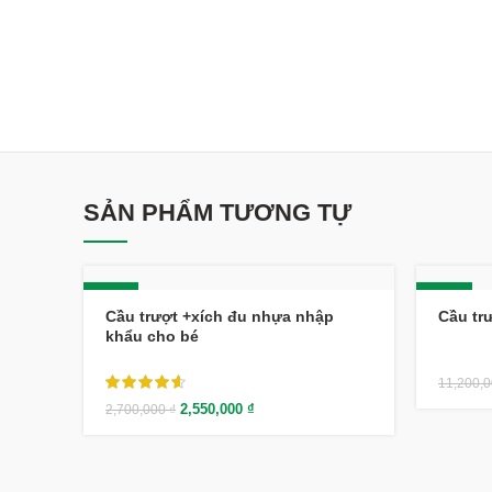
SẢN PHẨM TƯƠNG TỰ
-6%
-24%
Cầu trượt +xích đu nhựa nhập
Cầu tr
khẩu cho bé
11,200,
2,550,000
₫
2,700,000
₫