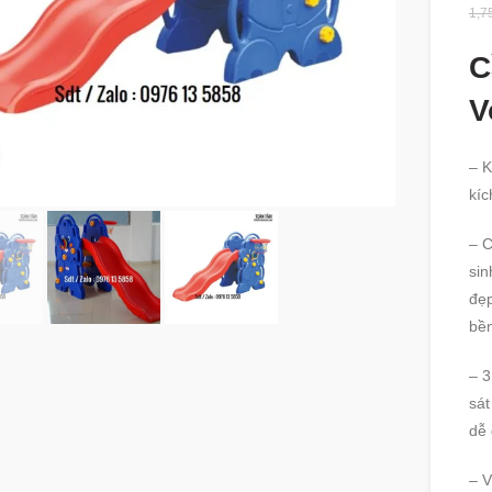
1,7
C
V
360 product view
– K
kíc
– C
sin
đẹp
bền
– 3
sát
dễ 
– V