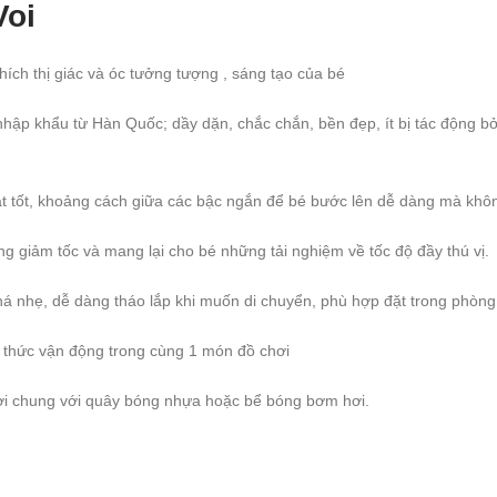
Voi
ích thị giác và óc tưởng tượng , sáng tạo của bé
hập khẩu từ Hàn Quốc; dầy dặn, chắc chắn, bền đẹp, ít bị tác động b
t tốt, khoảng cách giữa các bậc ngắn để bé bước lên dễ dàng mà khôn
ng giảm tốc và mang lại cho bé những tải nghiệm về tốc độ đầy thú vị.
á nhẹ, dễ dàng tháo lắp khi muốn di chuyển, phù hợp đặt trong phòng
h thức vận động trong cùng 1 món đồ chơi
chơi chung với quây bóng nhựa hoặc bể bóng bơm hơi.