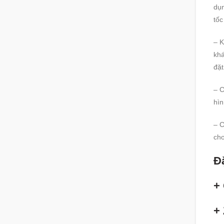
dụn
tốc
– K
khá
đặt
– C
hìn
– C
chơ
Đặ
+ 
+ 