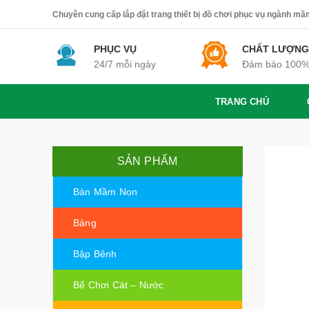
Chuyên cung cấp lắp đặt trang thiết bị đồ chơi phục vụ ngành mầm 
PHỤC VỤ
CHẤT LƯỢNG
24/7 mỗi ngày
Đảm bảo 100
TRANG CHỦ
SẢN PHẨM
Bàn Mầm Non
Bảng
Bập Bênh
Bể Chơi Cát – Nước