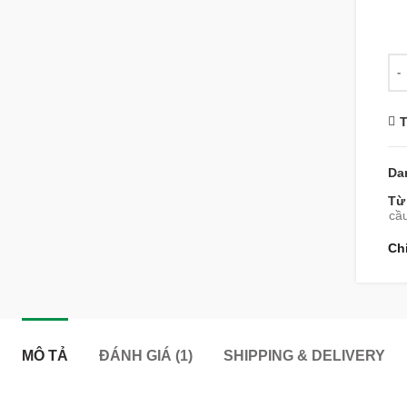
Số 
T
Da
Từ
cầ
Ch
MÔ TẢ
ĐÁNH GIÁ (1)
SHIPPING & DELIVERY