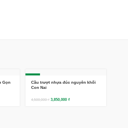
-14%
-8%
p Gọn
Cầu trượt nhựa đúc nguyên khối
Con Nai
3,850,000
₫
4,500,000
₫