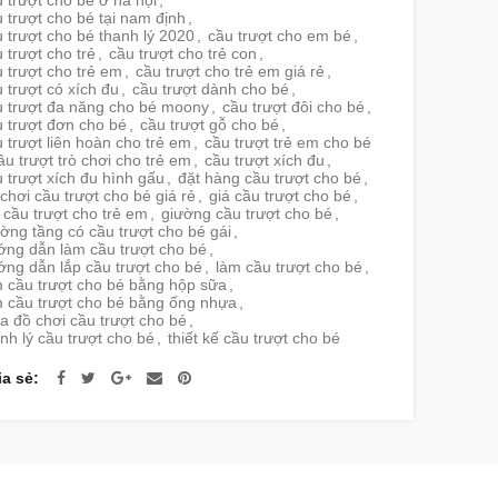
 trượt cho bé ở hà nội
,
 trượt cho bé tại nam định
,
 trượt cho bé thanh lý 2020
,
cầu trượt cho em bé
,
 trượt cho trẻ
,
cầu trượt cho trẻ con
,
 trượt cho trẻ em
,
cầu trượt cho trẻ em giá rẻ
,
 trượt có xích đu
,
cầu trượt dành cho bé
,
u trượt đa năng cho bé moony
,
cầu trượt đôi cho bé
,
 trượt đơn cho bé
,
cầu trượt gỗ cho bé
,
 trượt liên hoàn cho trẻ em
,
cầu trượt trẻ em cho bé
ầu trượt trò chơi cho trẻ em
,
cầu trượt xích đu
,
 trượt xích đu hình gấu
,
đặt hàng cầu trượt cho bé
,
chơi cầu trượt cho bé giá rẻ
,
giá cầu trượt cho bé
,
 cầu trượt cho trẻ em
,
giường cầu trượt cho bé
,
ờng tầng có cầu trượt cho bé gái
,
ớng dẫn làm cầu trượt cho bé
,
ng dẫn lắp cầu trượt cho bé
,
làm cầu trượt cho bé
,
m cầu trượt cho bé bằng hộp sữa
,
m cầu trượt cho bé bằng ống nhựa
,
 đồ chơi cầu trượt cho bé
,
nh lý cầu trượt cho bé
,
thiết kế cầu trượt cho bé
ia sẻ