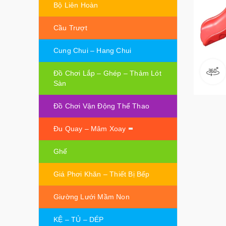
Bộ Liên Hoàn
Cầu Trượt
Cung Chui – Hang Chui
Đồ Chơi Lắp – Ghép – Thảm Lót
Sàn
Đồ Chơi Vận Động Thể Thao
Đu Quay – Mâm Xoay
Ghế
Giá Phơi Khăn – Thiết Bị Bếp
Giường Lưới Mầm Non
KỆ – TỦ – DÉP