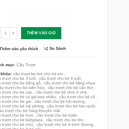
lượng
THÊM VÀO GIỎ
So Sánh
Thêm vào yêu thích
nh mục:
Cầu Trượt
 khóa:
cầu trượt be bơi cho trẻ em
,
 trượt cho bé 3 tuổi
,
cầu trượt cho bé 4 tuổi
,
 trượt cho be bằng gỗ
,
cầu trượt cho bé bằng nhựa
ầu trượt cho bé biên hòa
,
cầu trượt cho bé cần thơ
,
 trượt cho bé cao
,
cầu trượt cho bé chơi ở nhà
,
 trượt cho bé có giá bao nhiêu
,
cầu trượt cho bé cũ
,
 trượt cho bé gái
,
cầu trượt cho bé hải dương
,
 trượt cho bé hải phòng
,
cầu trượt cho bé hàn quốc
ầu trượt cho bé hàng khuyến mãi
,
u trượt cho bé hcm
,
cầu trượt cho bé holla
,
 trượt cho bé kidsplaza
,
cầu trượt cho be lớn
,
 trượt cho bé mini
,
cầu trượt cho bé ở bình dương
,