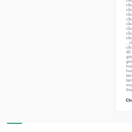
cầu
cầu
cầu
cầu
cầu
cầu
cầ
cầu
cầu
,
c
cầu
đồ 
giá
giư
hư
hướ
là
là
mua
tha
Ch