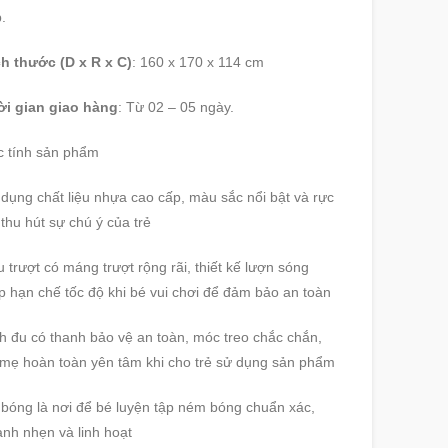
.
h thước (D x R x C)
: 160 x 170 x 114 cm
ời gian giao hàng
: Từ 02 – 05 ngày.
 tính sản phẩm
dụng chất liệu nhựa cao cấp, màu sắc nổi bật và rực
 thu hút sự chú ý của trẻ
 trượt có máng trượt rộng rãi, thiết kế lượn sóng
p hạn chế tốc độ khi bé vui chơi để đảm bảo an toàn
h đu có thanh bảo vệ an toàn, móc treo chắc chắn,
mẹ hoàn toàn yên tâm khi cho trẻ sử dụng sản phẩm
bóng là nơi để bé luyện tập ném bóng chuẩn xác,
nh nhẹn và linh hoạt