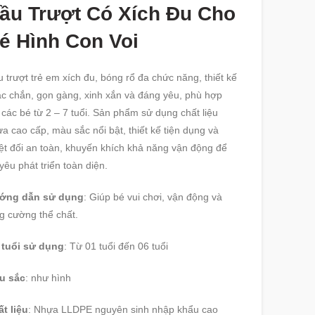
ầu Trượt Có Xích Đu Cho
é Hình Con Voi
 trượt trẻ em xích đu, bóng rổ đa chức năng, thiết kế
c chắn, gọn gàng, xinh xắn và đáng yêu, phù hợp
 các bé từ 2 – 7 tuổi. Sản phẩm sử dụng chất liệu
a cao cấp, màu sắc nổi bật, thiết kế tiện dụng và
ệt đối an toàn, khuyến khích khả năng vận động để
yêu phát triển toàn diện.
ớng dẫn sử dụng
: Giúp bé vui chơi, vận động và
g cường thể chất.
 tuổi sử dụng
: Từ 01 tuổi đến 06 tuổi
u sắc
: như hình
t liệu
: Nhựa LLDPE nguyên sinh nhập khẩu cao