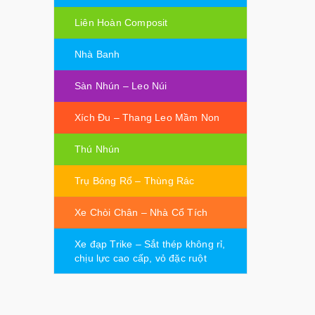
Liên Hoàn Composit
Nhà Banh
Sàn Nhún – Leo Núi
Xích Đu – Thang Leo Mầm Non
Thú Nhún
Trụ Bóng Rổ – Thùng Rác
Xe Chòi Chân – Nhà Cổ Tích
Xe đạp Trike – Sắt thép không rỉ,
chịu lực cao cấp, vỏ đặc ruột