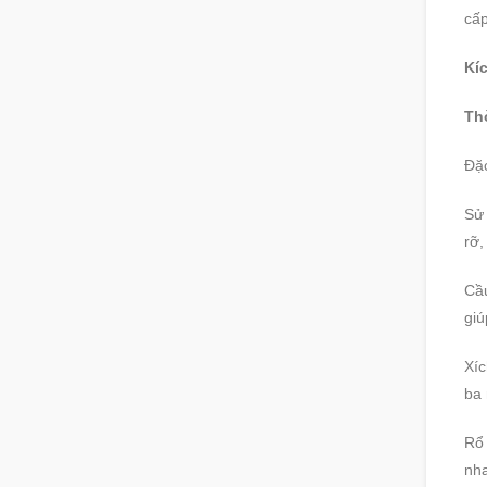
cấp
Kíc
Th
Đặc
Sử 
rỡ,
Cầu
giú
Xíc
ba 
Rổ 
nha