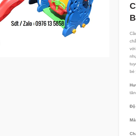
C
B
Cầu
chắ
360 product view
với
nhự
tuy
bé 
Hư
tăn
Độ
Mà
Chấ