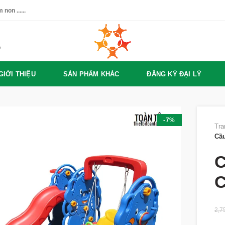
non ......
%
GIỚI THIỆU
SẢN PHẨM KHÁC
ĐĂNG KÝ ĐẠI LÝ
-7%
Tra
Cầu
C
C
2,7