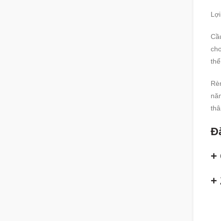
Lợi
Cầu
chơ
thể
Rèn
năn
thâ
Đặ
+ 
+ 