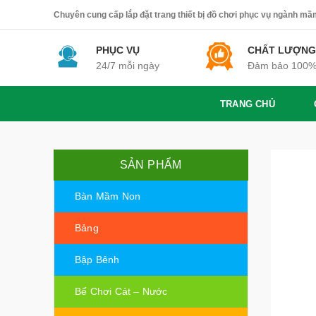
Chuyên cung cấp lắp đặt trang thiết bị đồ chơi phục vụ ngành mầm 
PHỤC VỤ
CHẤT LƯỢNG
24/7 mỗi ngày
Đảm bảo 100
TRANG CHỦ
SẢN PHẨM
Bàn Mầm Non
Bảng
Bập Bênh
Bể Chơi Cát – Nước