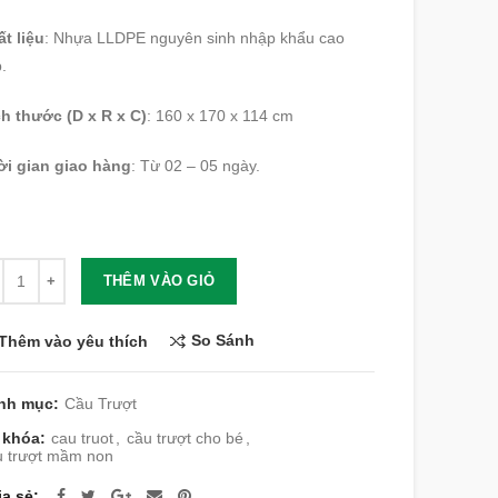
t liệu
: Nhựa LLDPE nguyên sinh nhập khẩu cao
.
h thước (D x R x C)
: 160 x 170 x 114 cm
ời gian giao hàng
: Từ 02 – 05 ngày.
lượng
THÊM VÀO GIỎ
So Sánh
Thêm vào yêu thích
nh mục:
Cầu Trượt
 khóa:
cau truot
,
cầu trượt cho bé
,
u trượt mầm non
ia sẻ