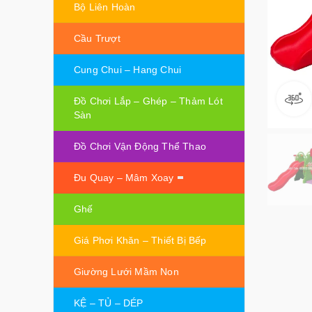
Bộ Liên Hoàn
Cầu Trượt
Cung Chui – Hang Chui
Đồ Chơi Lắp – Ghép – Thảm Lót
Sàn
Đồ Chơi Vận Động Thể Thao
Đu Quay – Mâm Xoay
Ghế
Giá Phơi Khăn – Thiết Bị Bếp
Giường Lưới Mầm Non
KỆ – TỦ – DÉP