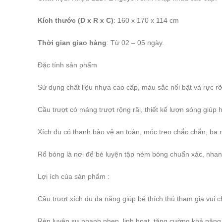
Kích thước (D x R x C)
: 160 x 170 x 114 cm
Thời gian giao hàng
: Từ 02 – 05 ngày.
Đặc tính sản phẩm
Sử dụng chất liệu nhựa cao cấp, màu sắc nổi bật và rực rỡ,
Cầu trượt có máng trượt rộng rãi, thiết kế lượn sóng giúp 
Xích đu có thanh bảo vệ an toàn, móc treo chắc chắn, ba
Rổ bóng là nơi để bé luyện tập ném bóng chuẩn xác, nhan
Lợi ích của sản phẩm :
Cầu trượt xích đu đa năng giúp bé thích thú tham gia vui 
Rèn luyện sự nhanh nhẹn, linh hoạt, tăng cường khả năng g