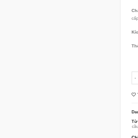
Chấ
cấp
Kíc
Th
Số 
Da
Từ
cầ
Ch