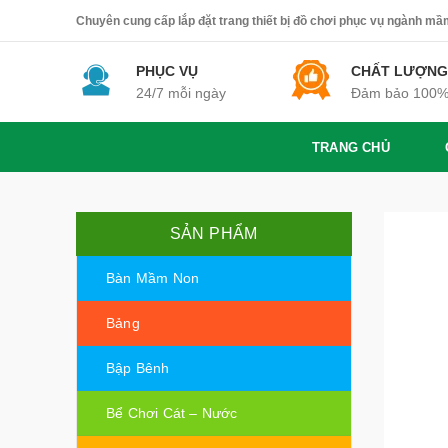
Chuyên cung cấp lắp đặt trang thiết bị đồ chơi phục vụ ngành mầm 
PHỤC VỤ
CHẤT LƯỢNG
24/7 mỗi ngày
Đảm bảo 100
TRANG CHỦ
SẢN PHẨM
Bàn Mầm Non
Bảng
Bập Bênh
Bể Chơi Cát – Nước