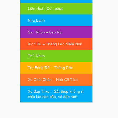
Liên Hoàn Composit
Nhà Banh
Sàn Nhún – Leo Núi
Xích Đu – Thang Leo Mầm Non
Thú Nhún
Trụ Bóng Rổ – Thùng Rác
Xe Chòi Chân – Nhà Cổ Tích
Xe đạp Trike – Sắt thép không rỉ,
chịu lực cao cấp, vỏ đặc ruột