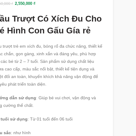
2,550,000
₫
50,000
₫
ầu Trượt Có Xích Đu Cho
é Hình Con Gấu Gía rẻ
 trượt trẻ em xích đu, bóng rổ đa chức năng, thiết kế
c chắn, gọn gàng, xinh xắn và đáng yêu, phù hợp
 các bé từ 2 – 7 tuổi. Sản phẩm sử dụng chất liệu
a cao cấp, màu sắc nổi bật, thiết kế tiện dụng và
ệt đối an toàn, khuyến khích khả năng vận động để
yêu phát triển toàn diện.
ớng dẫn sử dụng
: Giúp bé vui chơi, vận động và
g cường thể chất.
 tuổi sử dụng
: Từ 01 tuổi đến 06 tuổi
u sắc
: như hình