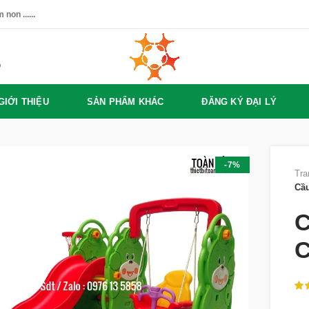
non ......
%
GIỚI THIỆU
SẢN PHẨM KHÁC
ĐĂNG KÝ ĐẠI LÝ
-7%
Tra
Cầu
C
C