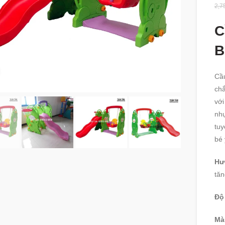
2,7
C
B
360 product view
Cầu
chắ
với
nhự
tuy
bé 
Hư
tăn
Độ
Mà