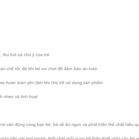
 thu hút sự chú ý của trẻ
hạn chế tốc độ khi bé vui chơi để đảm bảo an toàn
 mẹ hoàn toàn yên tâm khi cho trẻ sử dụng sản phẩm
h nhẹn và linh hoạt
chơi vận động cùng bạn bè, bé sẽ ăn ngon và phát triển thể chất hiệu q
iao tiếp với mọi người, thắt chặt mối quan hệ thân thiết giữa các bé v