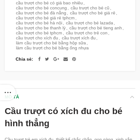
cầu trượt cho bé có giá bao nhiêu
,
cầu trượt cho bé concung
,
cầu trượt cho bé cũ
,
cầu trượt cho bé đà nẵng
,
cầu trượt cho bé giá rẻ
,
cầu trượt cho bé giá rẻ tphcm
,
cầu trượt cho bé hà nội
,
cầu trượt cho bé lazada
,
cầu trượt cho be thanh lý
,
cầu trượt cho bé tieng anh
,
cầu trượt cho bé tphcm
,
cầu trượt cho trẻ con
,
cầu trượt cho xích đu
,
cầu trượt xích đu
,
làm cầu trượt cho bé bằng hộp sữa
,
làm cầu trượt cho bé bằng ống nhựa
Chia sẻ
MÔ TẢ
Cầu trượt có xích đu cho bé
hình thẳng
Cầu trượt trẻ em xích đu, thiết kế chắc chắn, gọn gàng, xinh xắn