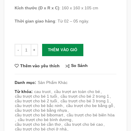
Kích thước (D x R x C)
: 160 x 160 x 105 cm
Thời gian giao hàng
: Từ 02 – 05 ngày.
Số lượng
THÊM VÀO GIỎ
So Sánh
Thêm vào yêu thích
Danh mục:
Sản Phẩm Khác
Từ khóa:
cau truot
,
cầu trượt an toàn cho bé
,
cầu trượt cho bé 1 tuổi
,
cầu trượt cho bé 2 trong 1
,
cầu trượt cho bé 2 tuổi
,
cầu trượt cho bé 3 trong 1
,
cầu trượt cho bé bắc ninh
,
cầu trượt cho be bằng gỗ
,
cầu trượt cho bé bằng nhựa
,
cầu trượt cho bé bibomart
,
cầu trượt cho bé biên hòa
,
cầu trượt cho bé bình dương
,
cầu trượt cho bé cần thơ
,
cầu trượt cho bé cao
,
cầu trượt cho bé chơi ở nhà
,