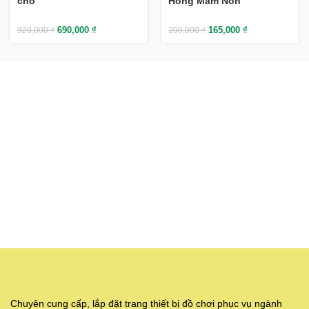
chỗ
Hồng Mầm Non
690,000
₫
165,000
₫
920,000
₫
200,000
₫
Chuyên cung cấp, lắp đặt trang thiết bị đồ chơi phục vụ ngành