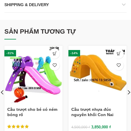
SHIPPING & DELIVERY
SẢN PHẨM TƯƠNG TỰ
-31%
-14%
Cầu trượt cho bé có ném
Cầu trượt nhựa đúc
bóng rổ
nguyên khối Con Nai
3,850,000
₫
4,500,000
₫