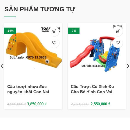
SẢN PHẨM TƯƠNG TỰ
-14%
-7%
Cầu trượt nhựa đúc
Cầu Trượt Có Xích Đu
nguyên khối Con Nai
Cho Bé Hình Con Voi
3,850,000
₫
2,550,000
₫
4,500,000
₫
2,750,000
₫