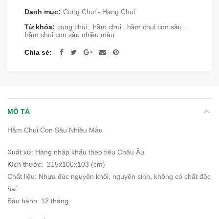
Danh mục:
Cung Chui - Hang Chui
Từ khóa:
cung chui
,
hầm chui
,
hầm chui con sâu
,
hầm chui con sâu nhiều màu
Chia sẻ
MÔ TẢ
Hầm Chui Con Sâu Nhiều Màu
Xuất xứ: Hàng nhập khẩu theo tiêu Châu Âu
Kích thước: 215x100x103 (cm)
Chất liệu: Nhựa đúc nguyên khối, nguyên sinh, không có chất độc
hại
Bảo hành: 12 tháng