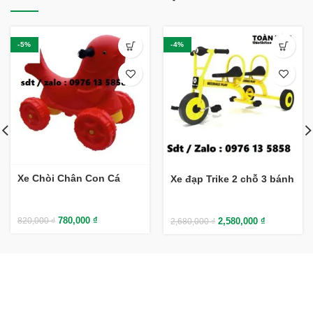
-5%
-4%
Xe Chòi Chân Con Cá
Xe đạp Trike 2 chỗ 3 bánh
780,000
₫
820,000
₫
2,580,000
₫
2,680,000
₫