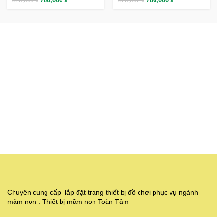
780,000
₫
780,000
₫
820,000
₫
820,000
₫
Chuyên cung cấp, lắp đặt trang thiết bị đồ chơi phục vụ ngành
mầm non : Thiết bị mầm non Toàn Tâm