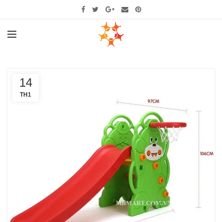
14
TH1