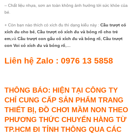
– Chất liệu nhựa, sơn an toàn không ảnh hưởng tới sức khỏe của
bé.
+ Còn bạn nào thích có xích đu thì dạng kiểu này :
Cầu trượt có
xích đu cho bé
,
Cầu trượt có xích đu và bóng rổ cho trẻ
em
,và
Cầu trượt con gấu có xích đu và bóng rổ
,
Cầu trượt
con Voi có xích đu và bóng rổ
,…
Liên hệ Zalo : 0976 13 5858
THÔNG BÁO: HIỆN TẠI CÔNG TY
CHỈ CUNG CẤP SẢN PHẨM TRANG
THIẾT BỊ, ĐỒ CHƠI MẦM NON THEO
PHƯƠNG THỨC CHUYỂN HÀNG TỪ
TP.HCM ĐI TỈNH THÔNG QUA CÁC