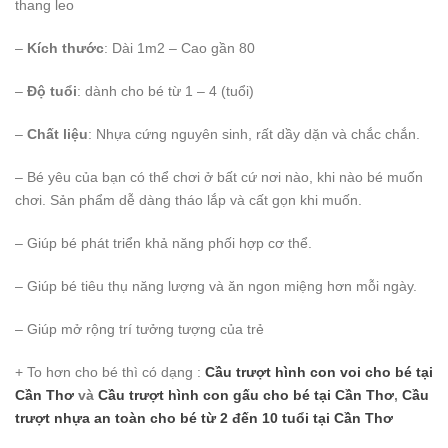
thang leo
–
Kích thước
: Dài 1m2 – Cao gần 80
–
Độ tuổi
: dành cho bé từ 1 – 4 (tuổi)
–
Chất liệu
: Nhựa cứng nguyên sinh, rất dầy dặn và chắc chắn.
– Bé yêu của bạn có thể chơi ở bất cứ nơi nào, khi nào bé muốn
chơi. Sản phẩm dễ dàng tháo lắp và cất gọn khi muốn.
– Giúp bé phát triển khả năng phối hợp cơ thể.
– Giúp bé tiêu thụ năng lượng và ăn ngon miệng hơn mỗi ngày.
– Giúp mở rộng trí tưởng tượng của trẻ
+ To hơn cho bé thì có dạng :
Cầu trượt hình con voi cho bé
tại
Cần Thơ
và
Cầu trượt hình con gấu cho bé
tại Cần Thơ
,
Cầu
trượt nhựa an toàn cho bé từ 2 đến 10 tuổi
tại Cần Thơ