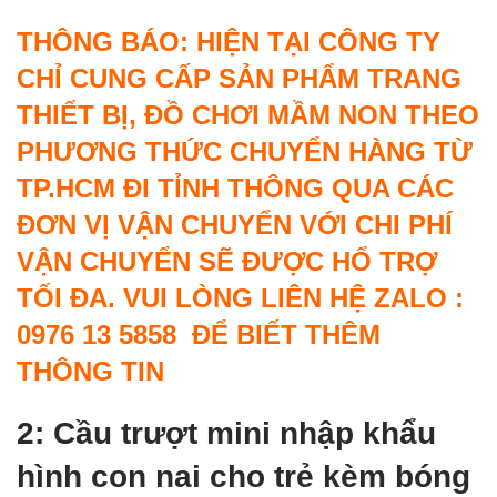
THÔNG BÁO: HIỆN TẠI CÔNG TY
CHỈ CUNG CẤP SẢN PHẨM TRANG
THIẾT BỊ, ĐỒ CHƠI MẦM NON THEO
PHƯƠNG THỨC CHUYỂN HÀNG TỪ
TP.HCM ĐI TỈNH THÔNG QUA CÁC
ĐƠN VỊ VẬN CHUYỂN VỚI CHI PHÍ
VẬN CHUYỂN SẼ ĐƯỢC HỔ TRỢ
TỐI ĐA. VUI LÒNG LIÊN HỆ ZALO :
0976 13 5858 ĐỂ BIẾT THÊM
THÔNG TIN
2: Cầu trượt mini nhập khẩu
hình con nai cho trẻ kèm bóng