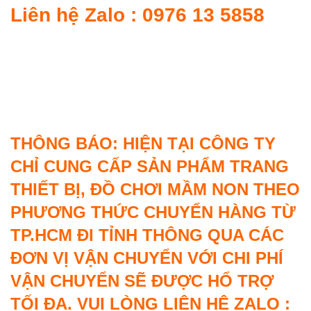
Liên hệ Zalo : 0976 13 5858
THÔNG BÁO: HIỆN TẠI CÔNG TY
CHỈ CUNG CẤP SẢN PHẨM TRANG
THIẾT BỊ, ĐỒ CHƠI MẦM NON THEO
PHƯƠNG THỨC CHUYỂN HÀNG TỪ
TP.HCM ĐI TỈNH THÔNG QUA CÁC
ĐƠN VỊ VẬN CHUYỂN VỚI CHI PHÍ
VẬN CHUYỂN SẼ ĐƯỢC HỔ TRỢ
TỐI ĐA. VUI LÒNG LIÊN HỆ ZALO :