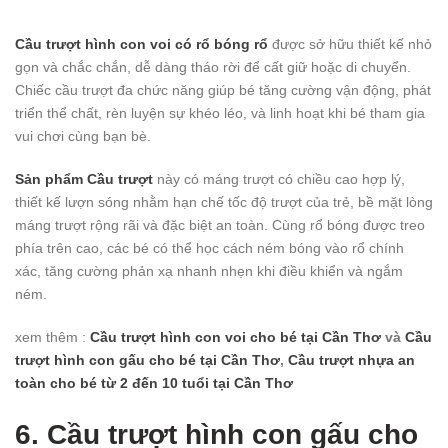
Cầu trượt hình con voi có rổ bóng rổ
được sở hữu thiết kế nhỏ
gọn và chắc chắn, dễ dàng tháo rời để cất giữ hoặc di chuyển.
Chiếc cầu trượt đa chức năng giúp bé tăng cường vận động, phát
triển thể chất, rèn luyện sự khéo léo, và linh hoạt khi bé tham gia
vui chơi cùng bạn bè.
Sản phẩm Cầu trượt
này có máng trượt có chiều cao hợp lý,
thiết kế lượn sóng nhằm hạn chế tốc độ trượt của trẻ, bề mặt lòng
máng trượt rộng rãi và đặc biệt an toàn. Cùng rổ bóng được treo
phía trên cao, các bé có thể học cách ném bóng vào rổ chính
xác, tăng cường phản xạ nhanh nhẹn khi điều khiển và ngắm
ném.
xem thêm :
Cầu trượt hình con voi cho bé
tại Cần Thơ
và
Cầu
trượt hình con gấu cho bé
tại Cần Thơ
,
Cầu trượt nhựa an
toàn cho bé từ 2 đến 10 tuổi
tại Cần Thơ
6. Cầu trượt hình con gấu cho