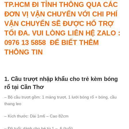
TP.HCM ĐI TỈNH THÔNG QUA CÁC
ĐƠN VỊ VẬN CHUYỂN VỚI CHI PHÍ
VẬN CHUYỂN SẼ ĐƯỢC HỔ TRỢ
TỐI ĐA. VUI LÒNG LIÊN HỆ ZALO :
0976 13 5858 ĐỂ BIẾT THÊM
THÔNG TIN
1. Cầu trượt nhập khẩu cho trẻ kèm bóng
rổ tại Cần Thơ
– Bộ cầu trượt gồm: 1 máng trượt, 1 lưới bóng rổ + bóng, cầu
thang leo
– Kích thước: Dài 1m6 – Cao 82cm
– Độ tuổi: dành cho bé từ 1 – 6 (tuổi)