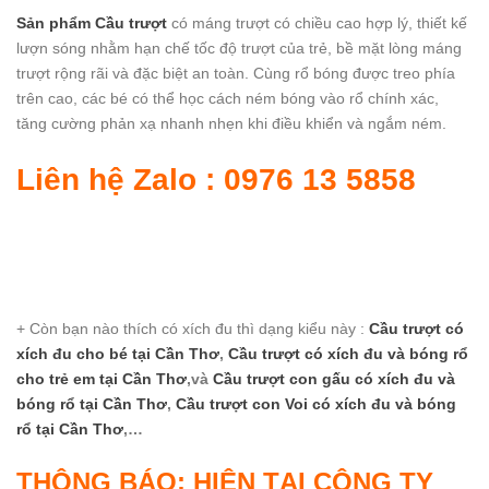
Sản phẩm Cầu trượt
có máng trượt có chiều cao hợp lý, thiết kế
lượn sóng nhằm hạn chế tốc độ trượt của trẻ, bề mặt lòng máng
trượt rộng rãi và đặc biệt an toàn. Cùng rổ bóng được treo phía
trên cao, các bé có thể học cách ném bóng vào rổ chính xác,
tăng cường phản xạ nhanh nhẹn khi điều khiển và ngắm ném.
Liên hệ Zalo : 0976 13 5858
+ Còn bạn nào thích có xích đu thì dạng kiểu này :
Cầu trượt có
xích đu cho bé
tại Cần Thơ
,
Cầu trượt có xích đu và bóng rổ
cho trẻ em
tại Cần Thơ
,và
Cầu trượt con gấu có xích đu và
bóng rổ
tại Cần Thơ
,
Cầu trượt con Voi có xích đu và bóng
rổ
tại Cần Thơ
,…
THÔNG BÁO: HIỆN TẠI CÔNG TY