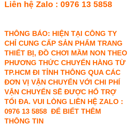
Liên hệ Zalo : 0976 13 5858
THÔNG BÁO: HIỆN TẠI CÔNG TY
CHỈ CUNG CẤP SẢN PHẨM TRANG
THIẾT BỊ, ĐỒ CHƠI MẦM NON THEO
PHƯƠNG THỨC CHUYỂN HÀNG TỪ
TP.HCM ĐI TỈNH THÔNG QUA CÁC
ĐƠN VỊ VẬN CHUYỂN VỚI CHI PHÍ
VẬN CHUYỂN SẼ ĐƯỢC HỔ TRỢ
TỐI ĐA. VUI LÒNG LIÊN HỆ ZALO :
0976 13 5858 ĐỂ BIẾT THÊM
THÔNG TIN