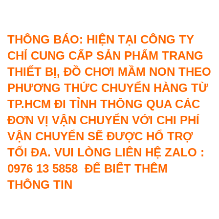
THÔNG BÁO: HIỆN TẠI CÔNG TY
CHỈ CUNG CẤP SẢN PHẨM TRANG
THIẾT BỊ, ĐỒ CHƠI MẦM NON THEO
PHƯƠNG THỨC CHUYỂN HÀNG TỪ
TP.HCM ĐI TỈNH THÔNG QUA CÁC
ĐƠN VỊ VẬN CHUYỂN VỚI CHI PHÍ
VẬN CHUYỂN SẼ ĐƯỢC HỔ TRỢ
TỐI ĐA. VUI LÒNG LIÊN HỆ ZALO :
0976 13 5858 ĐỂ BIẾT THÊM
THÔNG TIN