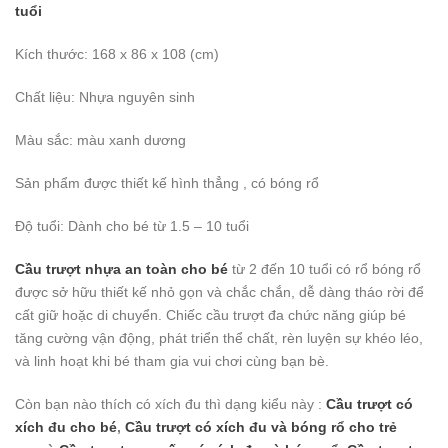
tuổi
Kích thước: 168 x 86 x 108 (cm)
Chất liệu: Nhựa nguyên sinh
Màu sắc: màu xanh dương
Sản phẩm được thiết kế hình thẳng , có bóng rổ
Độ tuổi: Dành cho bé từ 1.5 – 10 tuổi
Cầu trượt nhựa an toàn cho bé
từ 2 đến 10 tuổi có rổ bóng rổ
được sở hữu thiết kế nhỏ gọn và chắc chắn, dễ dàng tháo rời để
cất giữ hoặc di chuyển. Chiếc cầu trượt đa chức năng giúp bé
tăng cường vận động, phát triển thể chất, rèn luyện sự khéo léo,
và linh hoạt khi bé tham gia vui chơi cùng bạn bè.
Còn bạn nào thích có xích đu thì dạng kiểu này :
Cầu trượt có
xích đu cho bé
,
Cầu trượt có xích đu và bóng rổ cho trẻ