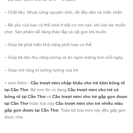
– Chất liệu: Nhựa cứng nguyên sinh, rất dầy dặn và chắc chắn.
– Bé yêu của bạn có thể chơi ở bất cứ nơi nào, khi nào bé muốn
chơi. Sản phẩm dễ dàng tháo lắp và cất gọn khi muốn.
– Giúp bé phát triển khả năng phối hợp cơ thể.
– Giúp bé tiêu thụ năng lượng và ăn ngon miệng hơn mỗi ngày.
– Giúp mở rộng trí tưởng tượng của trẻ
+ xem thêm
:
Cầu trượt mini nhập khẩu cho trẻ kèm bóng rổ
tại Cần Thơ
.
Bé hơn thì có dạng
Cầu trượt mini cho trẻ có
bóng rổ
tại Cần Thơ
và
Cầu trượt mini cho trẻ gấp gọn được
tại Cần Thơ
hoặc loại này
Cầu trượt mini cho trẻ nhiều màu
gấp gọn được
tại Cần Thơ
. Toàn bộ loại mini này đều gấp gọn
được nha