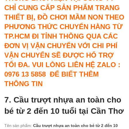
CHỈ CUNG CẤP SẢN PHẨM TRANG
THIẾT BỊ, ĐỒ CHƠI MẦM NON THEO
PHƯƠNG THỨC CHUYỂN HÀNG TỪ
TP.HCM ĐI TỈNH THÔNG QUA CÁC
ĐƠN VỊ VẬN CHUYỂN VỚI CHI PHÍ
VẬN CHUYỂN SẼ ĐƯỢC HỔ TRỢ
TỐI ĐA. VUI LÒNG LIÊN HỆ ZALO :
0976 13 5858 ĐỂ BIẾT THÊM
THÔNG TIN
7. Cầu trượt nhựa an toàn cho
bé từ 2 đến 10 tuổi tại Cần Thơ
Tên sản phẩm:
Cầu trượt nhựa an toàn cho bé từ 2 đến 10