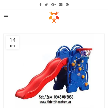
14
TH1