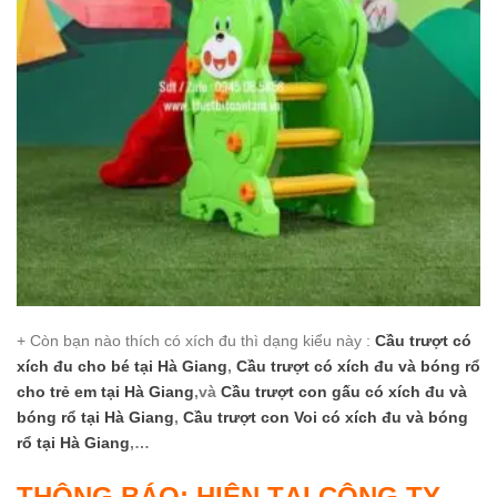
+ Còn bạn nào thích có xích đu thì dạng kiểu này :
Cầu trượt có
xích đu cho bé
tại Hà Giang
,
Cầu trượt có xích đu và bóng rổ
cho trẻ em
tại Hà Giang
,và
Cầu trượt con gấu có xích đu và
bóng rổ
tại Hà Giang
,
Cầu trượt con Voi có xích đu và bóng
rổ
tại Hà Giang
,…
THÔNG BÁO: HIỆN TẠI CÔNG TY