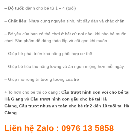
–
Độ tuổi
: dành cho bé từ 1 – 4 (tuổi)
–
Chất liệu
: Nhựa cứng nguyên sinh, rất dầy dặn và chắc chắn.
– Bé yêu của bạn có thể chơi ở bất cứ nơi nào, khi nào bé muốn
chơi. Sản phẩm dễ dàng tháo lắp và cất gọn khi muốn.
– Giúp bé phát triển khả năng phối hợp cơ thể.
– Giúp bé tiêu thụ năng lượng và ăn ngon miệng hơn mỗi ngày.
– Giúp mở rộng trí tưởng tượng của trẻ
+ To hơn cho bé thì có dạng :
Cầu trượt hình con voi cho bé
tại
Hà Giang
và
Cầu trượt hình con gấu cho bé
tại Hà
Giang
,
Cầu trượt nhựa an toàn cho bé từ 2 đến 10 tuổi
tại Hà
Giang
Liên hệ Zalo : 0976 13 5858