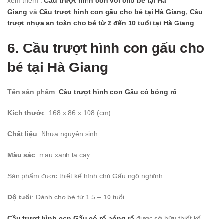
xem thêm :
Cầu trượt hình con voi cho bé
tại Hà
Giang
và
Cầu trượt hình con gấu cho bé
tại Hà Giang
,
Cầu
trượt nhựa an toàn cho bé từ 2 đến 10 tuổi
tại Hà Giang
6. Cầu trượt hình con gấu cho
bé
tại Hà Giang
Tên sản phẩm
:
Cầu trượt hình con Gấu có bóng rổ
Kích thước
: 168 x 86 x 108 (cm)
Chất liệu
: Nhựa nguyên sinh
Màu sắc
: màu xanh lá cây
Sản phẩm được thiết kế hình chú Gấu ngộ nghĩnh
Độ tuổi
: Dành cho bé từ 1.5 – 10 tuổi
Cầu trượt hình con Gấu có rổ bóng rổ
được sở hữu thiết kế