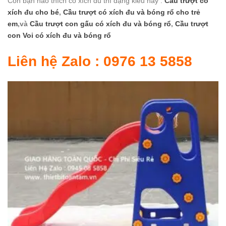
Còn bạn nào thích có xích đu thì dạng kiểu này :
Cầu trượt có
xích đu cho bé
,
Cầu trượt có xích đu và bóng rổ cho trẻ
em
,và
Cầu trượt con gấu có xích đu và bóng rổ
,
Cầu trượt
con Voi có xích đu và bóng rổ
Liên hệ Zalo : 0976 13 5858