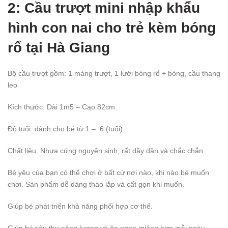
2: Cầu trượt mini nhập khẩu
hình con nai cho trẻ kèm bóng
rổ
tại Hà Giang
Bộ cầu trượt gồm: 1 máng trượt, 1 lưới bóng rổ + bóng, cầu thang
leo
Kích thước: Dài 1m5 – Cao 82cm
Độ tuổi: dành cho bé từ 1 – 6 (tuổi)
Chất liệu: Nhựa cứng nguyên sinh, rất dầy dặn và chắc chắn.
Bé yêu của bạn có thể chơi ở bất cứ nơi nào, khi nào bé muốn
chơi. Sản phẩm dễ dàng tháo lắp và cất gọn khi muốn.
Giúp bé phát triển khả năng phối hợp cơ thể.
Giúp bé tiêu thụ năng lượng và ăn ngon miệng hơn mỗi ngày.