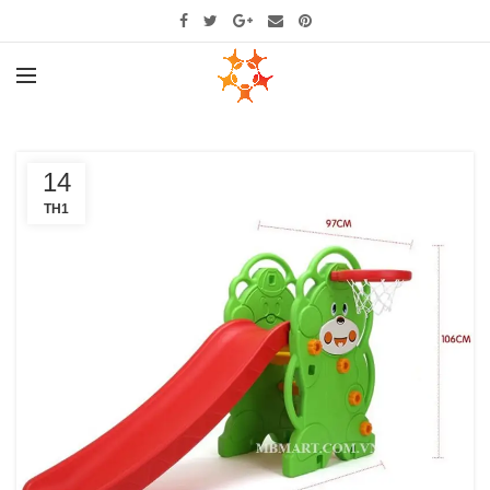
14
TH1