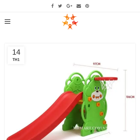
14
TH1