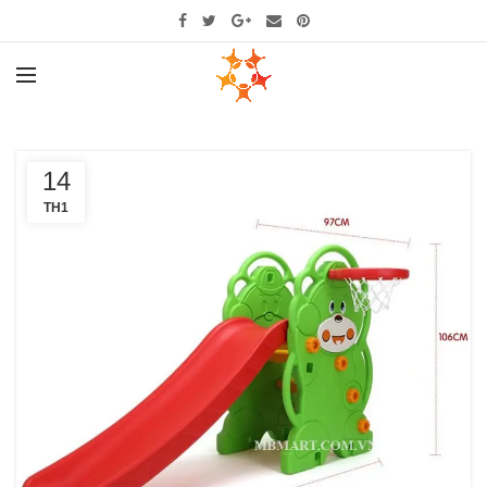
14
TH1