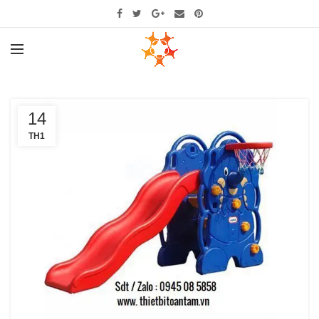
14
TH1