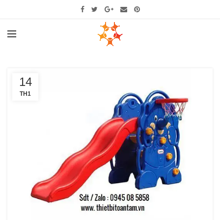
14
TH1