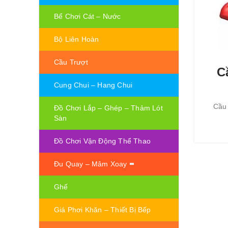
Bể Chơi Cát – Nước
Bộ Liên Hoàn
Cầu Trượt
C
Cung Chui – Hang Chui
Cầu 
Đồ Chơi Lắp – Ghép – Thảm Lót
Sàn
Đồ Chơi Vận Động Thể Thao
Đu Quay – Mâm Xoay
Ghế
Giá Phơi Khăn – Thiết Bị Bếp