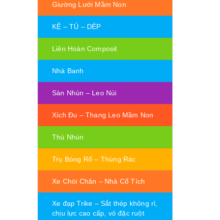
Giường Lưới Mầm Non
KỆ – TỦ – DÉP
Liên Hoàn Composit
Nhà Banh
Sàn Nhún – Leo Núi
Xích Đu – Thang Leo Mầm Non
Thú Nhún
Trụ Bóng Rổ – Thùng Rác
Xe Chòi Chân – Nhà Cổ Tích
Xe đạp Trike – Sắt thép không rỉ,
chịu lực cao cấp, vỏ đặc ruột