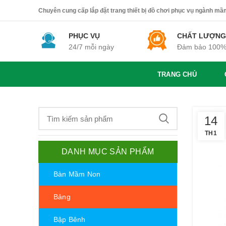
Chuyên cung cấp lắp đặt trang thiết bị đồ chơi phục vụ ngành mầm 
PHỤC VỤ
CHẤT LƯỢNG
24/7 mỗi ngày
Đảm bảo 100
TRANG CHỦ
14
TH1
DANH MỤC SẢN PHẨM
Bàn Mầm Non
Bảng
Bập Bênh