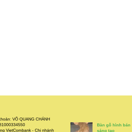
i khoản: VÕ QUANG CHÁNH
381000334550
Bàn gỗ hình bán
ng VietCombank - Chi nhánh
sáng tạo