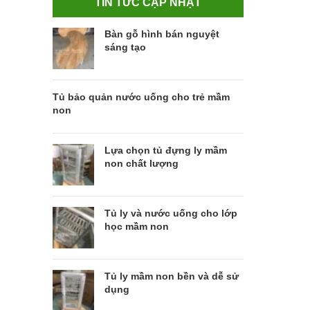
TIN TỨC CẬP NHẬT
Bàn gỗ hình bán nguyệt
sáng tạo
Tủ bảo quản nước uống cho trẻ mầm
non
Lựa chọn tủ đựng ly mầm
non chất lượng
Tủ ly và nước uống cho lớp
học mầm non
Tủ ly mầm non bền và dễ sử
dụng