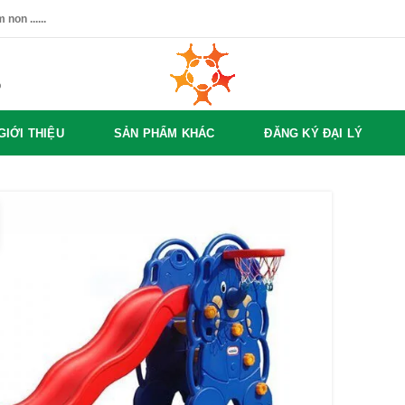
non ......
%
GIỚI THIỆU
SẢN PHẨM KHÁC
ĐĂNG KÝ ĐẠI LÝ