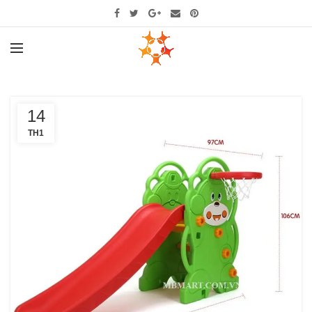
14
TH1