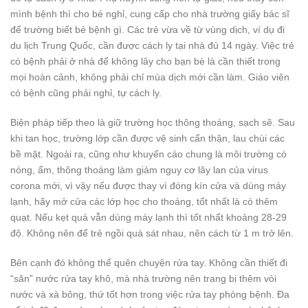
mình bệnh thì cho bé nghỉ, cung cấp cho nhà trường giấy bác sĩ
để trường biết bé bệnh gì. Các trẻ vừa về từ vùng dịch, ví dụ đi
du lịch Trung Quốc, cần được cách ly tại nhà đủ 14 ngày. Việc trẻ
có bệnh phải ở nhà để không lây cho bạn bè là cần thiết trong
mọi hoàn cảnh, không phải chỉ mùa dịch mới cần làm. Giáo viên
có bệnh cũng phải nghỉ, tự cách ly.
Biện pháp tiếp theo là giữ trường học thông thoáng, sạch sẽ. Sau
khi tan học, trường lớp cần được vệ sinh cẩn thận, lau chùi các
bề mặt. Ngoài ra, cũng như khuyến cáo chung là môi trường có
nóng, ẩm, thông thoáng làm giảm nguy cơ lây lan của virus
corona mới, vì vậy nếu được thay vì đóng kín cửa và dùng máy
lạnh, hãy mở cửa các lớp học cho thoáng, tốt nhất là có thêm
quạt. Nếu kẹt quá vẫn dùng máy lạnh thì tốt nhất khoảng 28-29
độ. Không nên để trẻ ngồi quá sát nhau, nên cách từ 1 m trở lên.
Bên cạnh đó không thể quên chuyện rửa tay. Không cần thiết đi
“săn” nước rửa tay khô, mà nhà trường nên trang bị thêm vòi
nước và xà bông, thứ tốt hơn trong việc rửa tay phòng bệnh. Đa