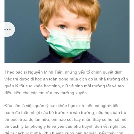
Theo bác sĩ Nguyễn Minh Tiến, những yếu tố chính quyết định
việc trẻ được đi học an toàn trong mùa dịch đó là nhà trường cần
quản lý tốt sức khỏe học sinh, giữ vệ sinh môi trường tốt và tạo
điều kiện cho các em rửa tay thường xuyên.
Đầu tiên là việc quản lý sức khỏe học sinh: nên có người tiến
hành đo thân nhiệt các bé trước khi vào trường, nếu học bán trú
thì buổi trưa đo lần nữa, em nào sốt hay nhận thấy có ho, sổ mũi
thì cách ly tại phòng y tế và yêu cầu phụ huynh đón về, nghỉ học
để tự cách ly ở nhà. Phụ huynh cũng nên tự giác, nếu thấy con