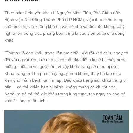
Theo bác sĩ chuyên khoa II Nguyễn Minh Tiến, Phó Giám đốc
Bệnh viện Nhi Đồng Thành Phố (TP HCM), việc đeo khẩu trang
suốt buổi học là không khả thi với trẻ nhỏ và điều đó không có ý
nghĩa lớn trong việc phòng bệnh, mà là các biện pháp chủ động
khác.
“Thật sự là đeo khẩu trang liên tục nhiều giờ rất khó chịu, ngay cả
đối với người lớn. Trẻ nhỏ lại có một đặc điểm là sẽ bị chảy nước
miếng nhiều hơn người lớn, vì vậy khẩu trang sẽ mau bị ướt.
Khẩu trang ướt thì phải thay ngay, nếu không thay thì tạo điều
kiện cho mầm bệnh xâm nhập. Đeo khẩu trang sai, khẩu trang bị
bẩn… có thể khiến bạn bị bệnh, không mang có khi tốt hơn.
Ngoài ra trẻ có thể vứt khẩu trang lung tung, tạo nguy cơ cho trẻ
khác” – ông phân tích.