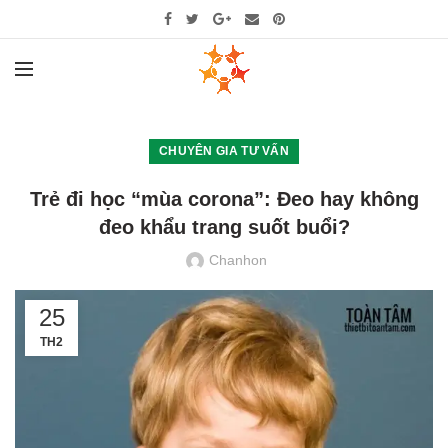
CHUYÊN GIA TƯ VẤN
Trẻ đi học “mùa corona”: Đeo hay không
đeo khẩu trang suốt buổi?
Chanhon
25
TH2