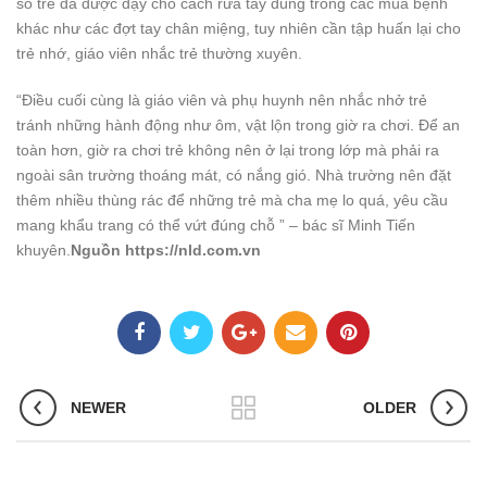
số trẻ đã được dạy cho cách rửa tay đúng trong các mùa bệnh
khác như các đợt tay chân miệng, tuy nhiên cần tập huấn lại cho
trẻ nhớ, giáo viên nhắc trẻ thường xuyên.
“Điều cuối cùng là giáo viên và phụ huynh nên nhắc nhở trẻ
tránh những hành động như ôm, vật lộn trong giờ ra chơi. Để an
toàn hơn, giờ ra chơi trẻ không nên ở lại trong lớp mà phải ra
ngoài sân trường thoáng mát, có nắng gió. Nhà trường nên đặt
thêm nhiều thùng rác để những trẻ mà cha mẹ lo quá, yêu cầu
mang khẩu trang có thể vứt đúng chỗ ” – bác sĩ Minh Tiến
khuyên.
Nguồn https://nld.com.vn
NEWER
OLDER