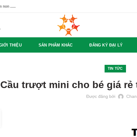
non ......
%
GIỚI THIỆU
SẢN PHẨM KHÁC
ĐĂNG KÝ ĐẠI LÝ
TIN TỨC
Cầu trượt mini cho bé giá rẻ
Được đăng bởi
Chan