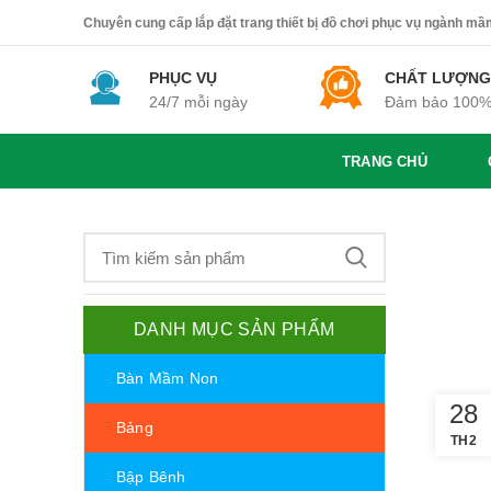
Chuyên cung cấp lắp đặt trang thiết bị đồ chơi phục vụ ngành mầm 
PHỤC VỤ
CHẤT LƯỢNG
24/7 mỗi ngày
Đảm bảo 100
TRANG CHỦ
DANH MỤC SẢN PHẨM
Bàn Mầm Non
28
Bảng
TH2
Bập Bênh