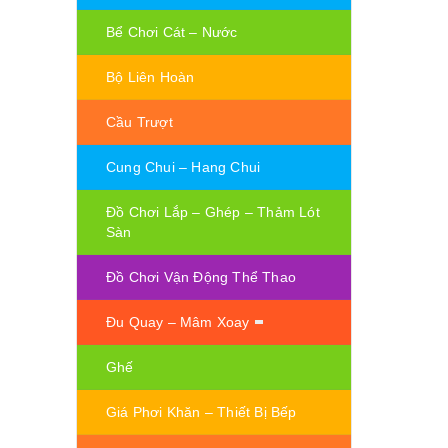
Bể Chơi Cát – Nước
Bộ Liên Hoàn
Cầu Trượt
Cung Chui – Hang Chui
Đồ Chơi Lắp – Ghép – Thảm Lót
Sàn
Đồ Chơi Vận Động Thể Thao
Đu Quay – Mâm Xoay
Ghế
Giá Phơi Khăn – Thiết Bị Bếp