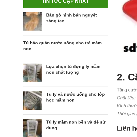
TIN TỨC CẬP NHẬT
Bàn gỗ hình bán nguyệt
sáng tạo
Tủ bảo quản nước uống cho trẻ mầm
non
Lựa chọn tủ đựng ly mầm
non chất lượng
2. C
Tăng cường
Tủ ly và nước uống cho lớp
Chất liệu:
học mầm non
Kích thướ
Thời gian 
Tủ ly mầm non bền và dễ sử
Liên h
dụng