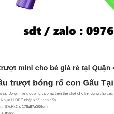
trượt mini cho bé giá rẻ tại Quận
ầu trượt bóng rổ con Gấu Tạ
n sử dụng:
Tăng cường và phát triển thể chất cho trẻ, dùng cho các be
Nhựa LLDPE nhập khẩu cao cấp.
c:
(DxRxC):
170x97x106cm
6 tháng