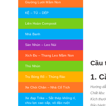
Giường Lưới Mầm Non
KỆ – TỦ – DÉP
Liên Hoàn Composit
Nhà Banh
Sàn Nhún – Leo Núi
Xích Đu – Thang Leo Mầm Non
Cầu 
Thú Nhún
1. C
Trụ Bóng Rổ – Thùng Rác
Hướng dẫ
Xe Chòi Chân – Nhà Cổ Tích
Chất liệu:
Xe đạp Trike – Sắt thép không rỉ,
Kích thướ
chịu lực cao cấp, vỏ đặc ruột
Bảo hành: