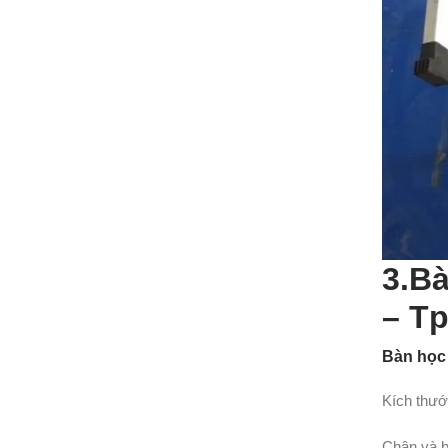
3.Bà
– T
Bàn học
Kích thướ
Chân và bộ