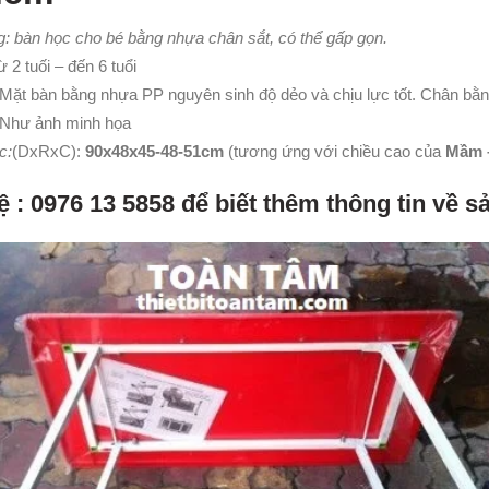
: bàn học cho bé bằng nhựa chân sắt, có thể gấp gọn.
 2 tuối – đến 6 tuổi
Mặt bàn bằng nhựa PP nguyên sinh độ dẻo và chịu lực tốt. Chân bằ
 Như ảnh minh họa
c:
(DxRxC):
90x48x45-48-51cm
(tương ứng với chiều cao của
Mầm –
ệ : 0976 13 5858 để biết thêm thông tin về 