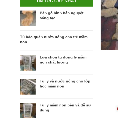
TIN TỨC CẬP NHẬT
Bàn gỗ hình bán nguyệt
sáng tạo
Tủ bảo quản nước uống cho trẻ mầm
non
Lựa chọn tủ đựng ly mầm
non chất lượng
Tủ ly và nước uống cho lớp
học mầm non
Tủ ly mầm non bền và dễ sử
dụng