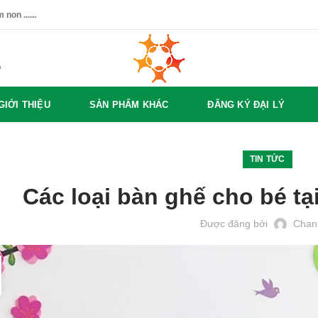
non ......
%
GIỚI THIỆU
SẢN PHẨM KHÁC
ĐĂNG KÝ ĐẠI LÝ
TIN TỨC
Các loại bàn ghế cho bé t
Được đăng bởi
Chan