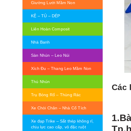
Giường Lưới Mầm Non
KỆ – TỦ – DÉP
Liên Hoàn Composit
Nhà Banh
Sàn Nhún – Leo Núi
Xích Đu – Thang Leo Mầm Non
Thú Nhún
Các 
Trụ Bóng Rổ – Thùng Rác
Xe Chòi Chân – Nhà Cổ Tích
1.B
Xe đạp Trike – Sắt thép không rỉ,
Tp.
chịu lực cao cấp, vỏ đặc ruột