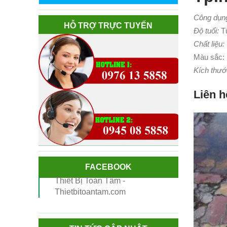
Công dụng
HỖ TRỢ TRỰC TUYẾN
Độ tuổi:
Từ
Chất liệu:
Màu sắc:
Kích thướ
Liên h
FACEBOOK
Thiết Bị Toàn Tâm -
Thietbitoantam.com