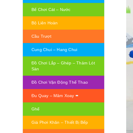
Bể Chơi Cát – Nước
Bộ Liên Hoàn
Cầu Trượt
Cung Chui – Hang Chui
Đồ Chơi Lắp – Ghép – Thảm Lót
Sàn
Đồ Chơi Vận Động Thể Thao
Đu Quay – Mâm Xoay
Ghế
Giá Phơi Khăn – Thiết Bị Bếp