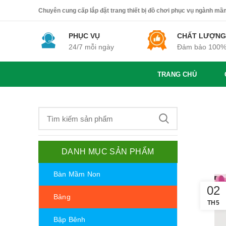
Chuyên cung cấp lắp đặt trang thiết bị đồ chơi phục vụ ngành mầm 
PHỤC VỤ
CHẤT LƯỢNG
24/7 mỗi ngày
Đảm bảo 100
TRANG CHỦ
DANH MỤC SẢN PHẨM
Bàn Mầm Non
02
Bảng
TH5
Bập Bênh