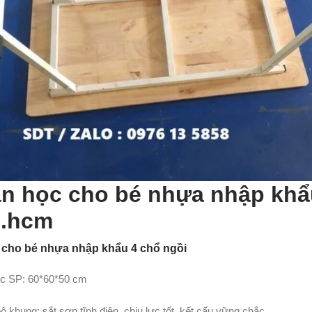
n học cho bé nhựa nhập khẩu
p.hcm
 cho bé nhựa nhập khẩu 4 chổ ngồi
c SP: 60*60*50 cm
 khung: sắt sơn tĩnh điện, chịu lực tốt, kết cấu vững chắc.