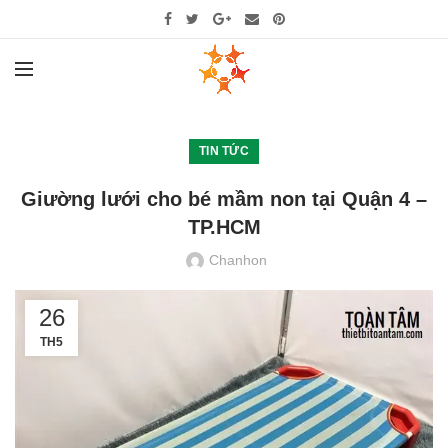
TIN TỨC
Giường lưới cho bé mầm non tại Quận 4 –
TP.HCM
Chanhon
26
TH5