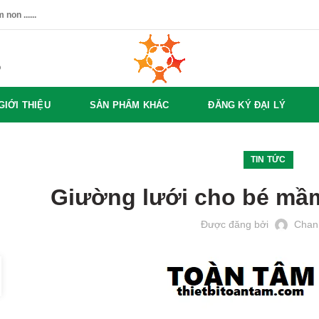
non ......
%
GIỚI THIỆU
SẢN PHẨM KHÁC
ĐĂNG KÝ ĐẠI LÝ
TIN TỨC
Giường lưới cho bé mầm
Được đăng bởi
Chan