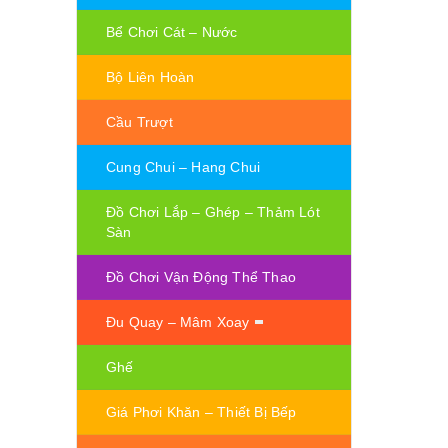
Bể Chơi Cát – Nước
Bộ Liên Hoàn
Cầu Trượt
Cung Chui – Hang Chui
Đồ Chơi Lắp – Ghép – Thảm Lót
Sàn
Đồ Chơi Vận Động Thể Thao
Đu Quay – Mâm Xoay
Ghế
Giá Phơi Khăn – Thiết Bị Bếp