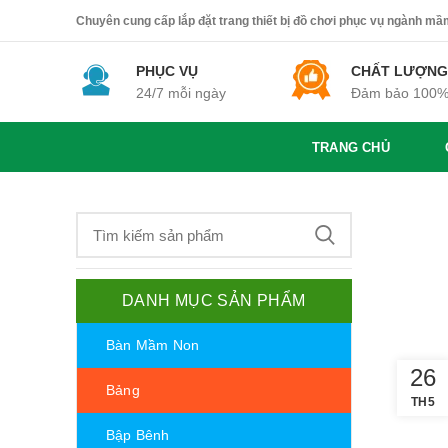
Chuyên cung cấp lắp đặt trang thiết bị đồ chơi phục vụ ngành mầm 
PHỤC VỤ
CHẤT LƯỢNG
24/7 mỗi ngày
Đảm bảo 100
TRANG CHỦ
DANH MỤC SẢN PHẨM
Bàn Mầm Non
26
Bảng
TH5
Bập Bênh