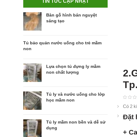
TIN TỨC CẬP NHẬT
Bàn gỗ hình bán nguyệt
sáng tạo
Tủ bảo quản nước uống cho trẻ mầm
non
Lựa chọn tủ đựng ly mầm
2.
non chất lượng
Tp
Tủ ly và nước uống cho lớp
học mầm non
Có 2 k
Đặt 
Tủ ly mầm non bền và dễ sử
dụng
+ Ca