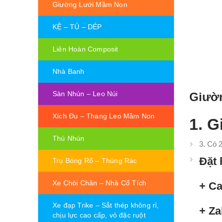
Giường Lưới Mầm Non
KỆ – TỦ – DÉP
Liên Hoàn Composit
Nhà Banh
Sàn Nhún – Leo Núi
Giườn
Xích Đu – Thang Leo Mầm Non
1. G
Thú Nhún
3. Có 
Đặt 
Trụ Bóng Rổ – Thùng Rác
Xe Chòi Chân – Nhà Cổ Tích
+ Ca
Xe đạp Trike – Sắt thép không rỉ,
+ Za
chịu lực cao cấp, vỏ đặc ruột