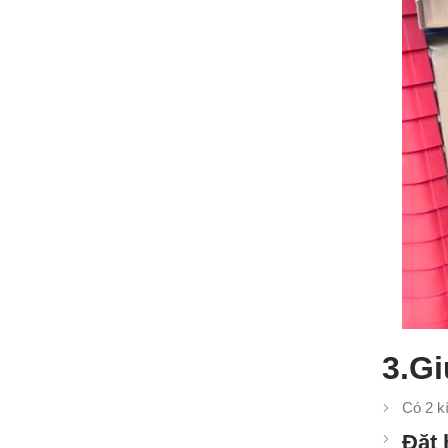
3.G
Có 2 k
Đặt 