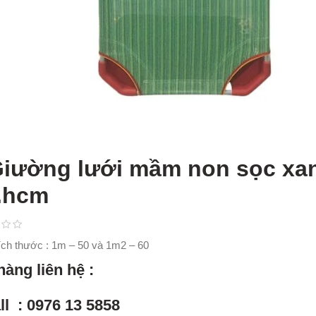
Giường lưới mầm non sọc xa
.hcm
ích thước : 1m – 50 và 1m2 – 60
hàng liên hệ :
ll : 0976 13 5858