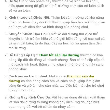
Dễ Vệ Sinh
: Sản phẩm này thường dễ vệ sinh và lau chùi,
điều quan trọng để giữ cho môi trường chơi của trẻ luôn sạch
sẽ và an toàn.
Kích thước và Ghép Nối
: Thảm lót sàn thường có khả năng
ghép nối hoặc thay đổi kích thước, giúp bạn tạo ra không gian
phù hợp với diện tích và hình dáng của phòng chơi.
Khuyến Khích Học Hỏi
: Thiết kế đại dương thú vị có thể
khuyến khích trẻ tìm hiểu về thế giới biển động, về các loài cá
và sinh vật biển, từ đó thúc đẩy sự học hỏi và quan tâm đến
môi trường.
Dễ Dàng Lắp Đặt
:
Thảm lót sàn đại dương
thường có khả
năng lắp đặt dễ dàng và nhanh chóng. Bạn có thể sắp xếp nó
một cách linh hoạt, thậm chí di chuyển nó từ phòng này sang
phòng khác.
Cách âm và Cách nhiệt
: Một số loại
thảm lót sàn đại
dương
có tính năng cách âm và cách nhiệt, giúp làm giảm
tiếng ồn và giữ ấm cho sàn nhà, tạo điều kiện tốt cho trẻ chơi
trong mùa đông.
Không Gây Kích Ứng Da
: Vật liệu sử dụng để sản xuất thảm
lót sàn đại dương thường không gây kích ứng da, đặc biệt
quan trọng đối với trẻ có làn da nhạy cảm.