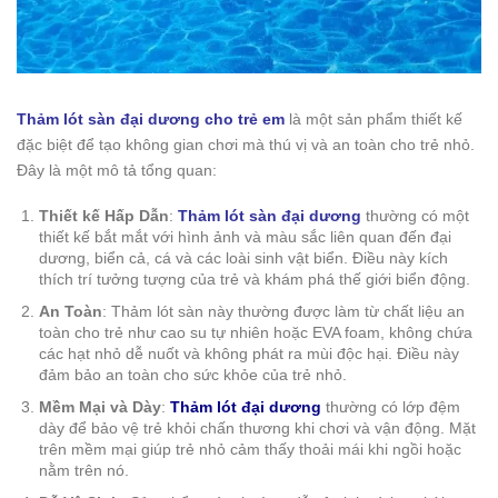
Thảm lót sàn đại dương cho trẻ em
là một sản phẩm thiết kế
đặc biệt để tạo không gian chơi mà thú vị và an toàn cho trẻ nhỏ.
Đây là một mô tả tổng quan:
Thiết kế Hấp Dẫn
:
Thảm lót sàn đại dương
thường có một
thiết kế bắt mắt với hình ảnh và màu sắc liên quan đến đại
dương, biển cả, cá và các loài sinh vật biển. Điều này kích
thích trí tưởng tượng của trẻ và khám phá thế giới biển động.
An Toàn
: Thảm lót sàn này thường được làm từ chất liệu an
toàn cho trẻ như cao su tự nhiên hoặc EVA foam, không chứa
các hạt nhỏ dễ nuốt và không phát ra mùi độc hại. Điều này
đảm bảo an toàn cho sức khỏe của trẻ nhỏ.
Mềm Mại và Dày
:
Thảm lót đại dương
thường có lớp đệm
dày để bảo vệ trẻ khỏi chấn thương khi chơi và vận động. Mặt
trên mềm mại giúp trẻ nhỏ cảm thấy thoải mái khi ngồi hoặc
nằm trên nó.