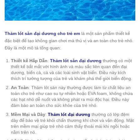
Thảm lót sàn đại dương cho trẻ em
là một sản phẩm thiết kế
đặc biệt để tạo không gian chơi mà thú vị và an toàn cho trẻ nhỏ.
Đây là một mô tả tổng quan:
Thiết kế Hấp Dẫn
:
Thảm lót sàn đại dương
thường có một
thiết kế bắt mắt với hình ảnh và màu sắc liên quan đến đại
dương, biển cả, cá và các loài sinh vật biển. Điều này kích
thích trí tưởng tượng của trẻ và khám phá thế giới biển động.
An Toàn
: Thảm lót sàn này thường được làm từ chất liệu an
toàn cho trẻ như cao su tự nhiên hoặc EVA foam, không chứa
các hạt nhỏ dễ nuốt và không phát ra mùi độc hại. Điều này
đảm bảo an toàn cho sức khỏe của trẻ nhỏ.
Mềm Mại và Dày
:
Thảm lót đại dương
thường có lớp đệm
dày để bảo vệ trẻ khỏi chấn thương khi chơi và vận động. Mặt
trên mềm mại giúp trẻ nhỏ cảm thấy thoải mái khi ngồi hoặc
nằm trên nó.