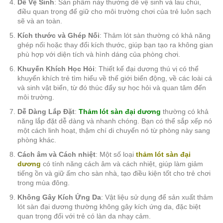
Dễ Vệ Sinh
: Sản phẩm này thường dễ vệ sinh và lau chùi,
điều quan trọng để giữ cho môi trường chơi của trẻ luôn sạch
sẽ và an toàn.
Kích thước và Ghép Nối
: Thảm lót sàn thường có khả năng
ghép nối hoặc thay đổi kích thước, giúp bạn tạo ra không gian
phù hợp với diện tích và hình dáng của phòng chơi.
Khuyến Khích Học Hỏi
: Thiết kế đại dương thú vị có thể
khuyến khích trẻ tìm hiểu về thế giới biển động, về các loài cá
và sinh vật biển, từ đó thúc đẩy sự học hỏi và quan tâm đến
môi trường.
Dễ Dàng Lắp Đặt
:
Thảm lót sàn đại dương
thường có khả
năng lắp đặt dễ dàng và nhanh chóng. Bạn có thể sắp xếp nó
một cách linh hoạt, thậm chí di chuyển nó từ phòng này sang
phòng khác.
Cách âm và Cách nhiệt
: Một số loại
thảm lót sàn đại
dương
có tính năng cách âm và cách nhiệt, giúp làm giảm
tiếng ồn và giữ ấm cho sàn nhà, tạo điều kiện tốt cho trẻ chơi
trong mùa đông.
Không Gây Kích Ứng Da
: Vật liệu sử dụng để sản xuất thảm
lót sàn đại dương thường không gây kích ứng da, đặc biệt
quan trọng đối với trẻ có làn da nhạy cảm.