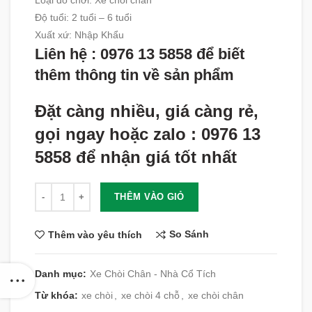
Loại đồ chơi: Xe chòi chân
Độ tuổi
:
2 tuổi – 6 tuổi
Xuất xứ
:
Nhập Khẩu
Liên hệ : 0976 13 5858 để biết
thêm thông tin về sản phẩm
Đặt càng nhiều, giá càng rẻ,
gọi ngay hoặc zalo : 0976 13
5858 để nhận giá tốt nhất
Số lượng
THÊM VÀO GIỎ
So Sánh
Thêm vào yêu thích
Danh mục:
Xe Chòi Chân - Nhà Cổ Tích
Từ khóa:
xe chòi
,
xe chòi 4 chỗ
,
xe chòi chân